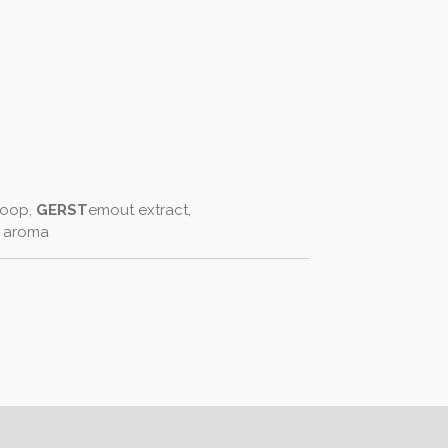
roop,
GERST
emout extract,
k aroma