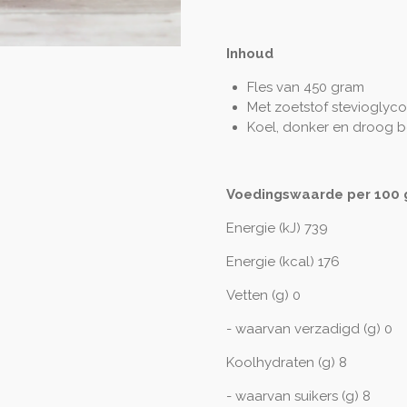
Inhoud
Fles van 450 gram
Met zoetstof stevioglyco
Koel, donker en droog 
Voedingswaarde per 100 
Energie (kJ) 739
Energie (kcal) 176
Vetten (g) 0
- waarvan verzadigd (g) 0
Koolhydraten (g) 8
- waarvan suikers (g) 8