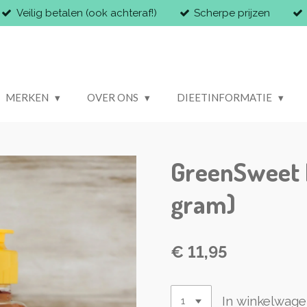
Veilig betalen (ook achteraf!)
Scherpe prijzen
MERKEN
OVER ONS
DIEETINFORMATIE
GreenSweet 
gram)
€ 11,95
In winkelwag