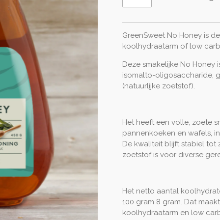
GreenSweet No Honey is de
koolhydraatarm of low carb 
Deze smakelijke No Honey i
isomalto-oligosaccharide, g
(natuurlijke zoetstof).
Het heeft een volle, zoete s
pannenkoeken en wafels, in 
De kwaliteit blijft stabiel t
zoetstof is voor diverse ger
Het netto aantal koolhydra
100 gram 8 gram. Dat maakt
koolhydraatarm en low carb