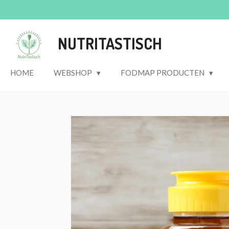
Ga
direct
naar
NUTRITASTISCH
de
hoofdinhoud
HOME
WEBSHOP
FODMAP PRODUCTEN