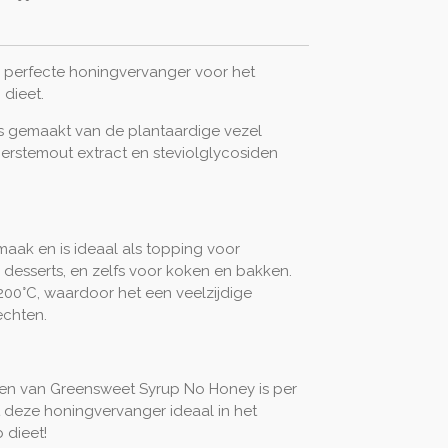
 perfecte honingvervanger voor het
dieet.
s gemaakt van de plantaardige vezel
erstemout extract en steviolglycosiden
maak en is ideaal als topping voor
desserts, en zelfs voor koken en bakken.
ot 200°C, waardoor het een veelzijdige
echten.
ten van Greensweet Syrup No Honey is per
 deze honingvervanger ideaal in het
 dieet!