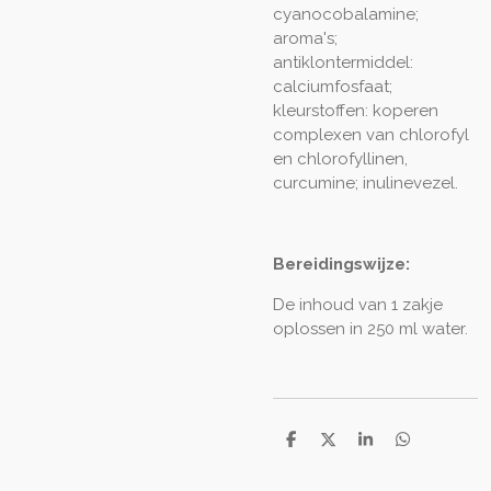
cyanocobalamine;
aroma's;
antiklontermiddel:
calciumfosfaat;
kleurstoffen: koperen
complexen van chlorofyl
en chlorofyllinen,
curcumine; inulinevezel.
Bereidingswijze:
De inhoud van 1 zakje
oplossen in 250 ml water.
D
D
S
D
e
e
h
e
l
e
a
l