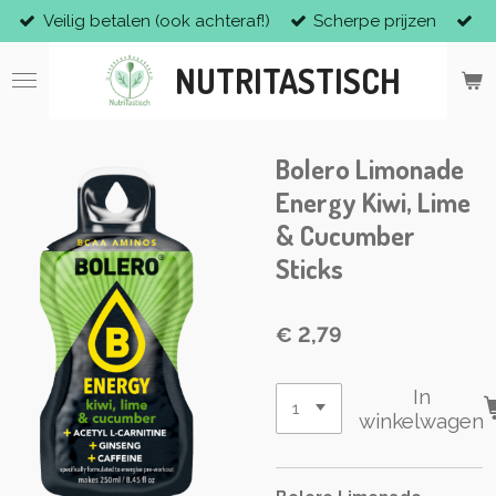
Veilig betalen (ook achteraf!)
Scherpe prijzen
Ga
direct
NUTRITASTISCH
naar
de
hoofdinhoud
Bolero Limonade
Energy Kiwi, Lime
& Cucumber
Sticks
€ 2,79
In
winkelwagen