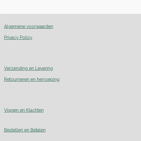
e
l
r
e
n
e
n
Algemene voorwaarden
Privacy Policy
Verzending en Levering
Retourneren en herroeping
Vragen en Klachten
Bestellen en Betalen