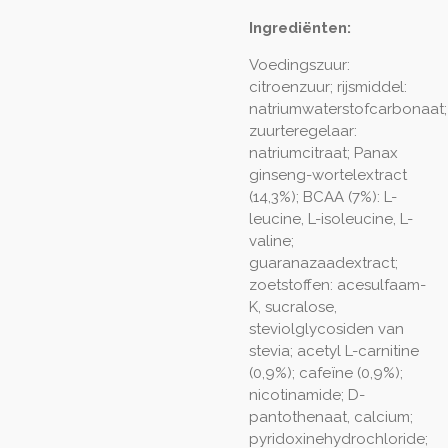
Ingrediënten:
Voedingszuur:
citroenzuur; rijsmiddel:
natriumwaterstofcarbonaat;
zuurteregelaar:
natriumcitraat; Panax
ginseng-wortelextract
(14,3%); BCAA (7%): L-
leucine, L-isoleucine, L-
valine;
guaranazaadextract;
zoetstoffen: acesulfaam-
K, sucralose,
steviolglycosiden van
stevia; acetyl L-carnitine
(0,9%); cafeïne (0,9%);
nicotinamide; D-
pantothenaat, calcium;
pyridoxinehydrochloride;