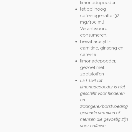
limonadepoeder
let op! hoog
cafeïnegehalte (32
mg/100 ml)
Verantwoord
consumeren.
bevat acetyl l-
carnitine, ginseng en
cafeïne
limonadepoeder,
gezoet met
zoetstoffen
LET OP! Dit
limonadepoeder is niet
geschikt voor kinderen
en
zwangere/borstvoeding
gevende vrouwen of
mensen die gevoelig zijn
voor caffeïne.