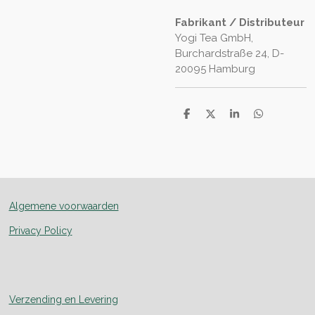
Fabrikant / Distributeur
Yogi Tea GmbH,
Burchardstraße 24, D-
20095 Hamburg
D
D
S
D
e
e
h
e
l
e
a
l
e
l
r
e
n
e
n
Algemene voorwaarden
Privacy Policy
Verzending en Levering