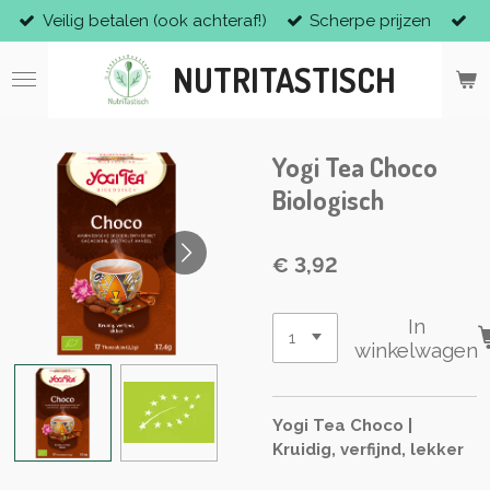
Veilig betalen (ook achteraf!)
Scherpe prijzen
Ga
direct
NUTRITASTISCH
naar
de
hoofdinhoud
Yogi Tea Choco
Biologisch
€ 3,92
In
winkelwagen
Yogi Tea Choco |
Kruidig, verfijnd, lekker