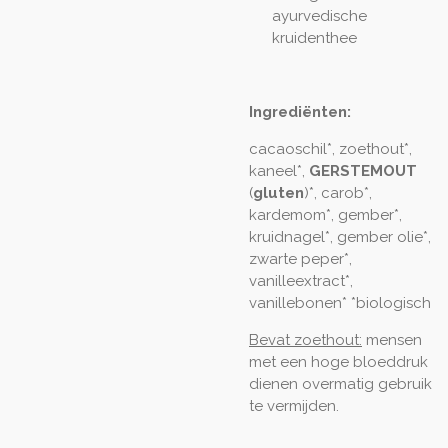
ayurvedische
kruidenthee
Ingrediënten:
cacaoschil*, zoethout*,
kaneel*,
GERSTEMOUT
(
gluten
)*, carob*,
kardemom*, gember*,
kruidnagel*, gember olie*,
zwarte peper*,
vanilleextract*,
vanillebonen* *biologisch
Bevat zoethout:
mensen
met een hoge bloeddruk
dienen overmatig gebruik
te vermijden.