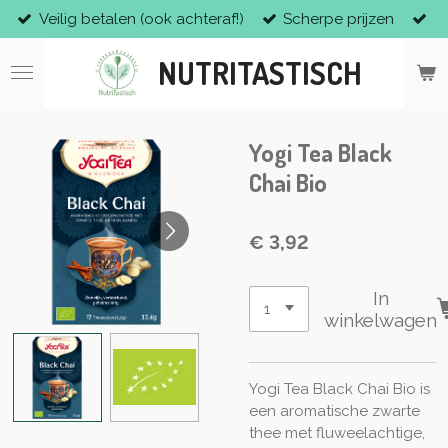
Veilig betalen (ook achteraf!)
Scherpe prijzen
Ga
direct
NUTRITASTISCH
naar
de
hoofdinhoud
Yogi Tea Black
Chai Bio
€ 3,92
In
winkelwagen
Yogi Tea Black Chai Bio is
een aromatische zwarte
thee met
fluweelachtige,