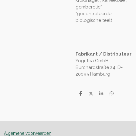
kruidnagel*, kaneelolie*,
gemberolie*
*gecontroleerde
biologische teelt
Fabrikant / Distributeur
Yogi Tea GmbH,
Burchardstraße 24, D-
20095 Hamburg
D
D
S
D
e
e
h
e
l
e
a
l
e
l
r
e
n
e
n
Algemene voorwaarden