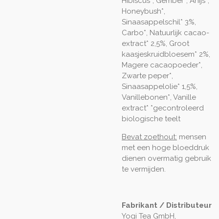
Hibiscus*, Gember*, Anijs*,
Honeybush*,
Sinaasappelschil* 3%,
Carbo*, Natuurlijk cacao-
extract* 2,5%, Groot
kaasjeskruidbloesem* 2%,
Magere cacaopoeder*,
Zwarte peper*,
Sinaasappelolie* 1,5%,
Vanillebonen*, Vanille
extract* *gecontroleerd
biologische teelt
Bevat zoethout:
mensen
met een hoge bloeddruk
dienen overmatig gebruik
te vermijden.
Fabrikant / Distributeur
Yogi Tea GmbH,