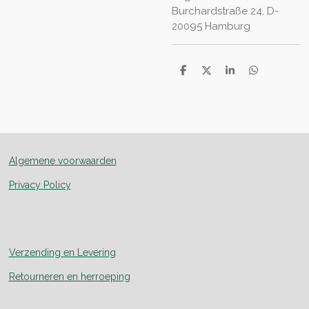
Burchardstraße 24, D-
20095 Hamburg
D
D
S
D
e
e
h
e
l
e
a
l
e
l
r
e
n
e
n
Algemene voorwaarden
Privacy Policy
Verzending en Levering
Retourneren en herroeping