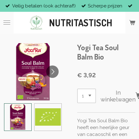
Veilig betalen (ook achteraf!)
Scherpe prijzen
Ga
direct
NUTRITASTISCH
naar
de
hoofdinhoud
Yogi Tea Soul
Balm Bio
€ 3,92
In
winkelwagen
Yogi Tea Soul Balm Bio
heeft een
heerlijke geur
van cacaoschil en een