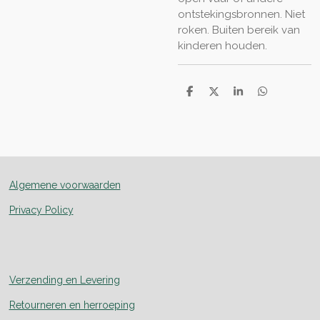
ontstekingsbronnen. Niet
roken. Buiten bereik van
kinderen houden.
D
D
S
D
e
e
h
e
l
e
a
l
e
l
r
e
n
e
n
Algemene voorwaarden
Privacy Policy
Verzending en Levering
Retourneren en herroeping