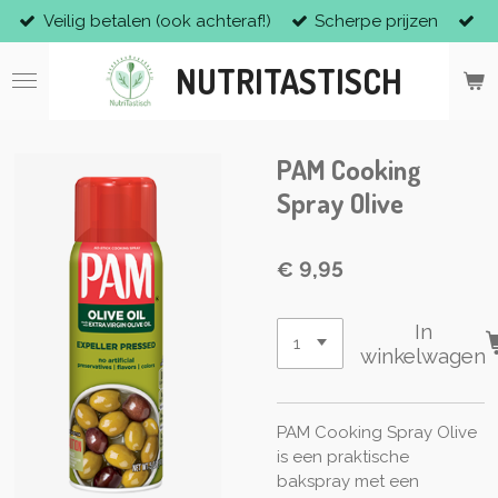
Veilig betalen (ook achteraf!)
Scherpe prijzen
Ga
direct
NUTRITASTISCH
naar
de
hoofdinhoud
PAM Cooking
Spray Olive
€ 9,95
In
winkelwagen
PAM Cooking Spray Olive
is een praktische
bakspray met een