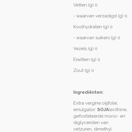
Vetten (g) 0
- waarvan verzadigd (g) 0
Koolhydraten (g) 0
- waarvan suikers (g) 0
Vezels (g) 0
Eiwitten (g) 0
Zout (g) 0
Ingrediënten:
Extra vergine olijfolie,
emulgator:
SOJA
lecithine,
gefosfateerde mono- en
diglyceriden van
vetzuren, dimethyl