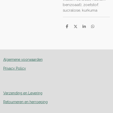
benzoaat), zoetstof:
sucralose, kurkuma
D
D
S
D
e
e
h
e
l
e
a
l
e
l
r
e
n
e
n
Algemene voorwaarden
Privacy Policy
Verzending en Levering
Retourneren en herroeping