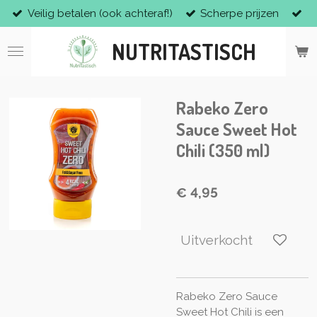
Veilig betalen (ook achteraf!)
Scherpe prijzen
Ga
direct
NUTRITASTISCH
naar
de
hoofdinhoud
Rabeko Zero
Sauce Sweet Hot
Chili (350 ml)
€ 4,95
Uitverkocht
Rabeko Zero Sauce
Sweet Hot Chili is een