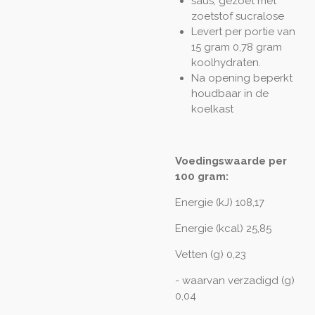
saus, gezoet met
zoetstof sucralose
Levert per portie van
15 gram 0,78 gram
koolhydraten.
Na opening beperkt
houdbaar in de
koelkast
Voedingswaarde per
100 gram:
Energie (kJ) 108,17
Energie (kcal) 25,85
Vetten (g) 0,23
- waarvan verzadigd (g)
0,04