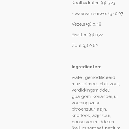
Koolhydraten (g) 5,23
- waarvan suikers (g) 0,07
Vezels (g) 0,48
Eiwitten (g) 0,24
Zout (g) 0,62
Ingrediënten:
water, gemodificeerd
maïszetmeel, chili, zout,
verdikkingsmiddel:
guargom, koriander, ui,
voedingszuur:
citroenzuur, azijn,
knoflook, azijnzuur,
conserveermiddelen
(kalium sorbaat, natrium