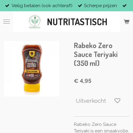
Veilig betalen (ook achteraf!)
Scherpe prijzen
Ga
direct
NUTRITASTISCH
naar
de
hoofdinhoud
Rabeko Zero
Sauce Teriyaki
(350 ml)
€ 4,95
Uitverkocht
Rabeko Zero Sauce
Teriyaki is een smaakvolle,