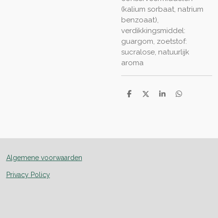
(kalium sorbaat, natrium
benzoaat),
verdikkingsmiddel:
guargom, zoetstof:
sucralose, natuurlijk
aroma
D
D
S
D
e
e
h
e
l
e
a
l
e
l
r
e
n
e
n
Algemene voorwaarden
Privacy Policy