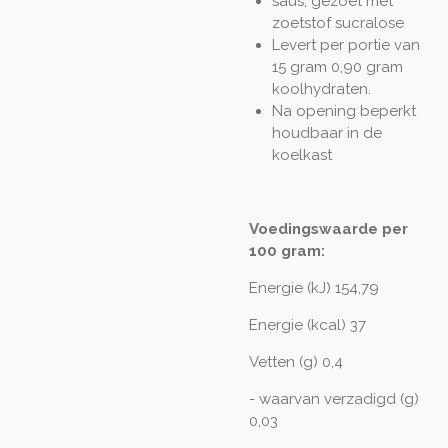
saus, gezoet met
zoetstof sucralose
Levert per portie van
15 gram 0,90 gram
koolhydraten.
Na opening beperkt
houdbaar in de
koelkast
Voedingswaarde per
100 gram:
Energie (kJ) 154,79
Energie (kcal) 37
Vetten (g) 0,4
- waarvan verzadigd (g)
0,03