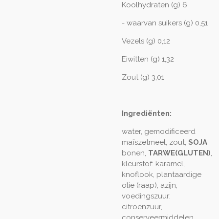
Koolhydraten (g) 6
- waarvan suikers (g) 0,51
Vezels (g) 0,12
Eiwitten (g) 1,32
Zout (g) 3,01
Ingrediënten:
water, gemodificeerd
maïszetmeel, zout,
SOJA
bonen,
TARWE(GLUTEN)
,
kleurstof: karamel,
knoflook, plantaardige
olie (raap), azijn,
voedingszuur:
citroenzuur,
conserveermiddelen