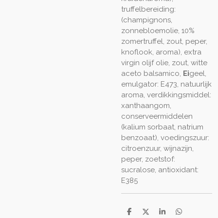
truffelbereiding:
(champignons,
zonnebloemolie, 10%
zomertruffel, zout, peper,
knoflook, aroma), extra
virgin olijf olie, zout, witte
aceto balsamico,
Ei
geel,
emulgator: E473, natuurlijk
aroma, verdikkingsmiddel:
xanthaangom,
conserveermiddelen
(kalium sorbaat, natrium
benzoaat), voedingszuur:
citroenzuur, wijnazijn,
peper, zoetstof:
sucralose, antioxidant:
E385
D
D
S
D