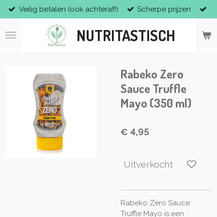
Veilig betalen (ook achteraf!)
Scherpe prijzen
Ga
direct
NUTRITASTISCH
naar
de
hoofdinhoud
Rabeko Zero
Sauce Truffle
Mayo (350 ml)
€ 4,95
Uitverkocht
Rabeko Zero Sauce
Truffle Mayo is een