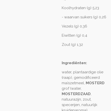
Koolhydraten (g) 5,23
- waarvan suikers (g) 0,26
Vezels (g) 0,36
Eiwitten (g) 0,4
Zout (g) 1,32
Ingrediënten:
water, plantaardige olie
(raap), gemodificeerd
maïszetmeel,
MOSTERD
grof (water,
MOSTERDZAAD
,
natuurazijn, zout,
specerijen, natuurlijk
kruidenaroma),