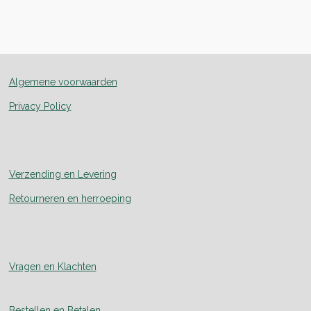
e
e
h
e
l
e
a
l
e
l
r
e
n
e
n
Algemene voorwaarden
Privacy Policy
Verzending en Levering
Retourneren en herroeping
Vragen en Klachten
Bestellen en Betalen