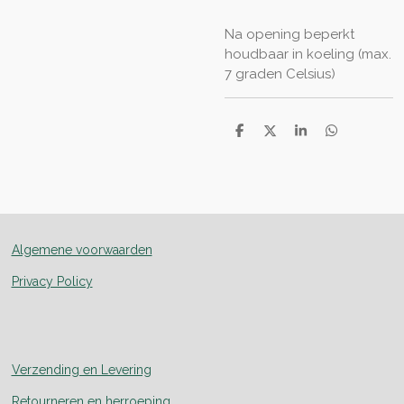
Na opening beperkt
houdbaar in koeling (max.
7 graden Celsius)
D
D
S
D
e
e
h
e
l
e
a
l
e
l
r
e
n
e
n
Algemene voorwaarden
Privacy Policy
Verzending en Levering
Retourneren en herroeping