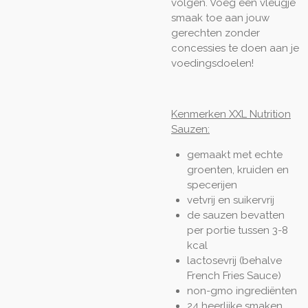
volgen. Voeg een vleugje
smaak toe aan jouw
gerechten zonder
concessies te doen aan je
voedingsdoelen!
Kenmerken XXL Nutrition
Sauzen:
gemaakt met echte
groenten, kruiden en
specerijen
vetvrij en suikervrij
de sauzen bevatten
per portie tussen 3-8
kcal
lactosevrij (behalve
French Fries Sauce)
non-gmo ingrediënten
24 heerlijke smaken