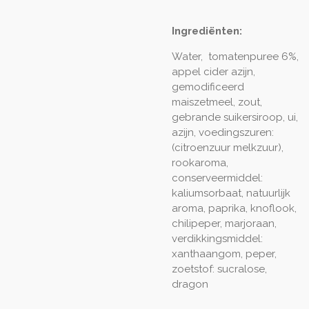
Ingrediënten:
Water, tomatenpuree 6%,
appel cider azijn,
gemodificeerd
maiszetmeel, zout,
gebrande suikersiroop, ui,
azijn, voedingszuren:
(citroenzuur melkzuur),
rookaroma,
conserveermiddel:
kaliumsorbaat, natuurlijk
aroma, paprika, knoflook,
chilipeper, marjoraan,
verdikkingsmiddel:
xanthaangom, peper,
zoetstof: sucralose,
dragon