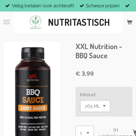
Veilig betalen (ook achteraf!)
Scherpe prijzen
Ga
direct
NUTRITASTISCH
naar
de
hoofdinhoud
XXL Nutrition -
BBQ Sauce
€ 3,99
Inhoud
In