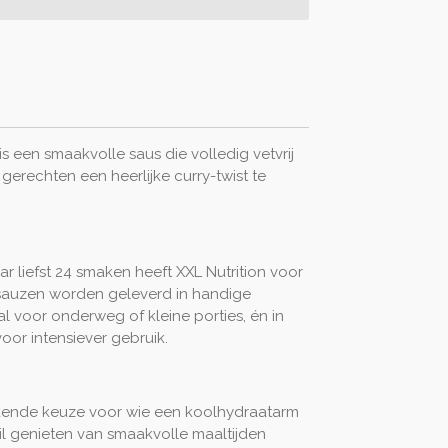
is een smaakvolle saus die volledig vetvrij
je gerechten een heerlijke curry-twist te
r liefst 24 smaken heeft XXL Nutrition voor
t sauzen worden geleverd in handige
aal voor onderweg of kleine porties, én in
oor intensiever gebruik.
ekende keuze voor wie een koolhydraatarm
il genieten van smaakvolle maaltijden