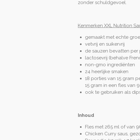
zonder schuldgevoel.
Kenmerken XXL Nutrition Sa
gemaakt met echte groen
vetvrij en suikervrij
de sauzen bevatten per p
lactosevrij (behalve Fren
non-gmo ingrediënten
24 heerlijke smaken
18 porties van 15 gram pe
15 gram in een fles van 
ook te gebruiken als di
Inhoud
Fles met 265 ml of van 96
Chicken Curry saus, gez