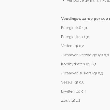
Per portie (15 ml) 4,7 kca
Voedingswaarde per 100 
Energie (kJ) 131
Energie (kcal) 31
Vetten (g) 0,2
- waarvan verzadigd (g) 0,0
Koolhydraten (g) 6,1
- waarvan suikers (g) 0,3
Vezels (g) 0,6
Eiwitten (g) 0,4
Zout (g) 1,2