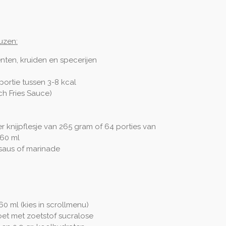
uzen:
ten, kruiden en specerijen
ortie tussen 3-8 kcal
ch Fries Sauce)
r knijpflesje van 265 gram of 64 porties van
960 ml
psaus of marinade
0 ml (kies in scrollmenu)
oet met zoetstof sucralose