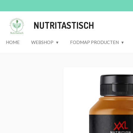
Ga
direct
naar
NUTRITASTISCH
de
hoofdinhoud
HOME
WEBSHOP
FODMAP PRODUCTEN