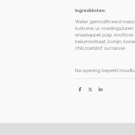
Ingrediënten:
Water, gemodificeerd maiszet
kurkuma, ui, voedingszuren:
sinaasappel pulp, knoflook,
kaliumsorbaat, komijn, kori
chili,zoetstof: sucralose
Na opening beperkt houdbaa
D
D
S
e
e
h
l
e
a
e
l
r
n
e