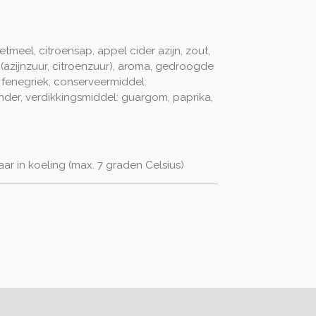
meel, citroensap, appel cider azijn, zout,
 (azijnzuur, citroenzuur), aroma, gedroogde
 fenegriek, conserveermiddel:
ander, verdikkingsmiddel: guargom, paprika,
r in koeling (max. 7 graden Celsius)