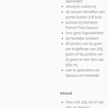
specerijen
vetvrij en suikervrij
de sauzen bevatten per
portie tussen 3-8 kcal
lactosevrij (behalve
French Fries Sauce)
non-gmo ingrediënten
24 heerlijke smaken
18 porties van 15 gram
per knijpflesje van 265
gram of 64 porties van
15 gram in een fles van
960 ml
ook te gebruiken als
dipsaus of marinade
Inhoud
Fles met 265 ml of van
960 ml (kies in