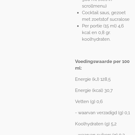
scrollmenu)
Cocktail saus, gezoet
met zoetstof sucralose
Per portie (15 ml) 4,6
kcal en 0,8 gr.
koolhydraten.
Voedingswaarde per 100
ml:
Energie (kJ) 128,5
Energie (kcal) 30,7
Vetten (g) 0,6
- waarvan verzadigd (g) 0,1
Koolhydraten (g) 5,2