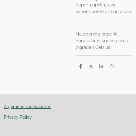
peper, paprika, salie,
kaneel, zoetstof: sucralose.
Na opening beperkt
houdbaar in koeling (max.
7 graden Celsius)
D
D
S
D
e
e
h
e
l
e
a
l
e
l
r
e
n
e
n
Algemene voorwaarden
Privacy Policy