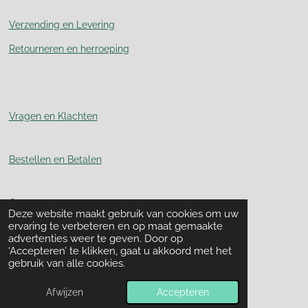
Verzending en Levering
Retourneren en herroeping
Vragen en Klachten
Bestellen en Betalen
Contact
Deze website maakt gebruik van cookies om uw
ervaring te verbeteren en op maat gemaakte
advertenties weer te geven. Door op
Over Ons
‘Accepteren’ te klikken, gaat u akkoord met het
gebruik van alle cookies.
Skal nummer: 117740
© 2024 - 2026 NutriTastisch
Afwijzen
Accepteren