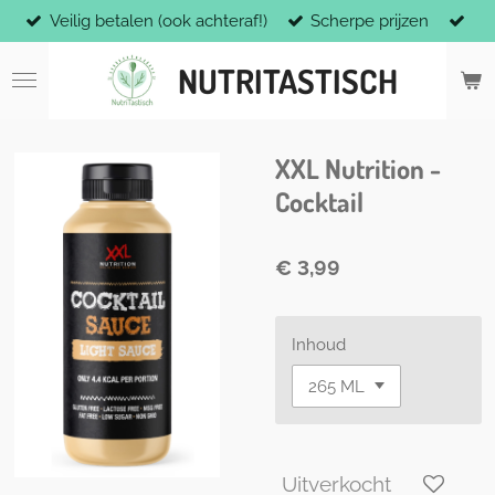
Veilig betalen (ook achteraf!)
Scherpe prijzen
Ga
direct
NUTRITASTISCH
naar
de
hoofdinhoud
XXL Nutrition -
Cocktail
€ 3,99
Inhoud
Uitverkocht