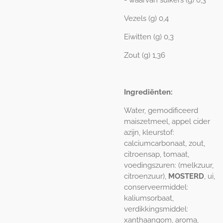
- waarvan suikers (g) 0,3
Vezels (g) 0,4
Eiwitten (g) 0,3
Zout (g) 1,36
Ingrediënten:
Water, gemodificeerd
maiszetmeel, appel cider
azijn, kleurstof:
calciumcarbonaat, zout,
citroensap, tomaat,
voedingszuren: (melkzuur,
citroenzuur),
MOSTERD
, ui,
conserveermiddel:
kaliumsorbaat,
verdikkingsmiddel:
xanthaangom, aroma,