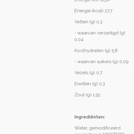
Energie (kcal) 27,7
Vetten (g) 0,3
- waarvan verzadigd (g)
0,04
Koolhydraten (g) 5,8
- waarvan suikers (g) 0,09
Vezels (g) 0,7
Eiwitten (g) 0,3
Zout (g) 1,55
Ingrediënten:
Water, gemodificeerd