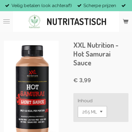
Veilig betalen (ook achteraf!)
Scherpe prijzen
Ga
direct
NUTRITASTISCH
naar
de
hoofdinhoud
XXL Nutrition -
Hot Samurai
Sauce
€ 3,99
Inhoud