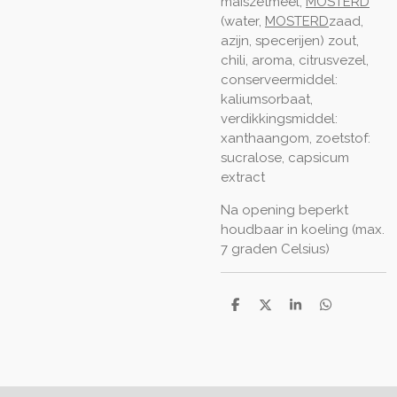
maiszetmeel,
MOSTERD
(water,
MOSTERD
zaad,
azijn, specerijen) zout,
chili, aroma, citrusvezel,
conserveermiddel:
kaliumsorbaat,
verdikkingsmiddel:
xanthaangom, zoetstof:
sucralose, capsicum
extract
Na opening beperkt
houdbaar in koeling (max.
7 graden Celsius)
D
D
S
D
e
e
h
e
l
e
a
l
e
l
r
e
n
e
n