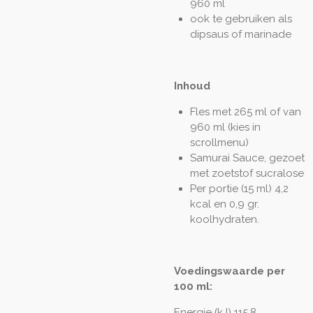
960 ml
ook te gebruiken als
dipsaus of marinade
Inhoud
Fles met 265 ml of van
960 ml (kies in
scrollmenu)
Samurai Sauce, gezoet
met zoetstof sucralose
Per portie (15 ml) 4,2
kcal en 0,9 gr.
koolhydraten.
Voedingswaarde per
100 ml:
Energie (kJ) 115,8