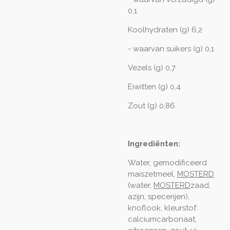
0,1
Koolhydraten (g) 6,2
- waarvan suikers (g) 0,1
Vezels (g) 0,7
Eiwitten (g) 0,4
Zout (g) 0,86
Ingrediënten:
Water, gemodificeerd
maiszetmeel,
MOSTERD
(water,
MOSTERD
zaad,
azijn, specerijen),
knoflook, kleurstof:
calciumcarbonaat,