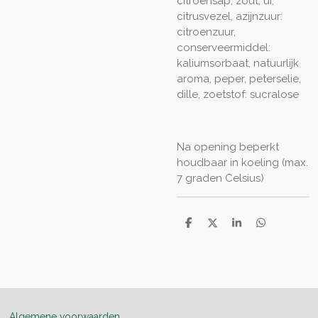
citroensap, zout, ui,
citrusvezel, azijnzuur:
citroenzuur,
conserveermiddel:
kaliumsorbaat, natuurlijk
aroma, peper, peterselie,
dille, zoetstof: sucralose
Na opening beperkt
houdbaar in koeling (max.
7 graden Celsius)
D
D
S
D
e
e
h
e
l
e
a
l
e
l
r
e
n
e
n
Algemene voorwaarden