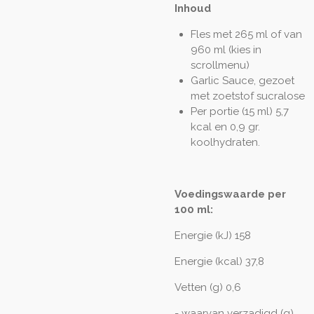
Inhoud
Fles met 265 ml of van
960 ml (kies in
scrollmenu)
Garlic Sauce, gezoet
met zoetstof sucralose
Per portie (15 ml) 5,7
kcal en 0,9 gr.
koolhydraten.
Voedingswaarde per
100 ml:
Energie (kJ) 158
Energie (kcal) 37,8
Vetten (g) 0,6
- waarvan verzadigd (g)