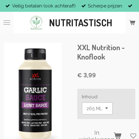
Veilig betalen (ook achteraf!)
Scherpe prijzen
Ga
direct
NUTRITASTISCH
naar
de
hoofdinhoud
XXL Nutrition -
Knoflook
€ 3,99
Inhoud
In