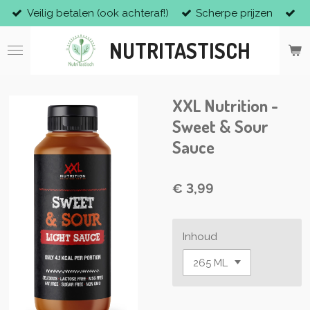
Veilig betalen (ook achteraf!)
Scherpe prijzen
Ga
direct
NUTRITASTISCH
naar
de
hoofdinhoud
XXL Nutrition -
Sweet & Sour
Sauce
€ 3,99
Inhoud