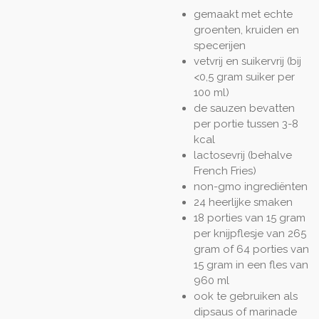
gemaakt met echte
groenten, kruiden en
specerijen
vetvrij en suikervrij (bij
<0,5 gram suiker per
100 ml)
de sauzen bevatten
per portie tussen 3-8
kcal
lactosevrij (behalve
French Fries)
non-gmo ingrediënten
24 heerlijke smaken
18 porties van 15 gram
per knijpflesje van 265
gram of 64 porties van
15 gram in een fles van
960 ml
ook te gebruiken als
dipsaus of marinade