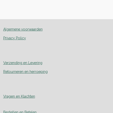
e
e
h
e
l
e
a
l
e
l
r
e
n
e
n
Algemene voorwaarden
Privacy Policy
Verzending en Levering
Retourneren en herroeping
Vragen en Klachten
Bestellen en Betalen