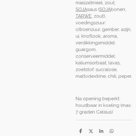
maiszetmeel, zout,
SOJA
saus (
SOJA
bonen,
TARWE
, zout),
voedingszuur:
citroenzuur, gember, azijn,
ui, knoflook, aroma,
verdikkingsmiddel:
guargom,
conserveermiddel:
kaliumsorbaat, lavas,
zoetstof: sucralose,
maltodextrine, chili, peper.
Na opening beperkt
houdbaar in koeling (max.
7 graden Celsius)
D
D
S
D