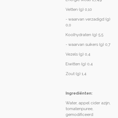
Vetten (g) 0,10
- waarvan verzadigd (g)
0,0
Koolhydraten (g) 5,5
- waarvan suikers (g) 0,7
Vezels (g) 0,4
Eiwitten (g) 0,4
Zout (g) 1,4
Ingrediënten:
Water, appel cider azijn,
tomatenpuree,
gemodificeerd