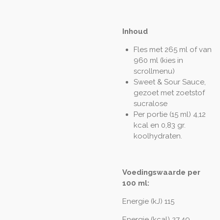
Inhoud
Fles met 265 ml of van
960 ml (kies in
scrollmenu)
Sweet & Sour Sauce,
gezoet met zoetstof
sucralose
Per portie (15 ml) 4,12
kcal en 0,83 gr.
koolhydraten.
Voedingswaarde per
100 ml:
Energie (kJ) 115
Energie (kcal) 27,49