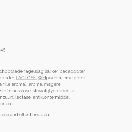
 45
e chocoladehagelslag (suiker, cacaoboter,
poeder,
LACTOSE
,
WEI
poeder, emulgator
 vanille aroma), aroma, magere
tof (sucralose, steviolglycosiden uit
enzuur), lactase, antiklontermiddel
otenen
laxerend effect hebben.