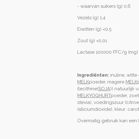
- waarvan suikers (g) 0,6
Vezels (g) 1,4
Eiwitten (g) <0,5
Zout (g) <0,01
Lactase 100000 FFC/g (mg)
Ingrediënten:
inuline, witt
MELK
poeder, magere
MELK
(lecithine(
SOJA
)) natuurlijk
MELKYOGHURT
poeder, zoets
stevia), voedingszuur (citro
(siliciumdioxide), kleur: car
Overmatig gebruik kan een 