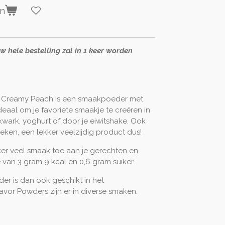
en
uw hele bestelling zal in 1 keer worden
er Creamy Peach is een smaakpoeder met
deaal om je favoriete smaakje te creëren in
kwark, yoghurt of door je eiwitshake. Ook
ken, een lekker veelzijdig product dus!
er veel smaak toe aan je gerechten en
 van 3 gram 9 kcal en 0,6 gram suiker.
der is dan ook geschikt in het
avor Powders zijn er in diverse smaken.