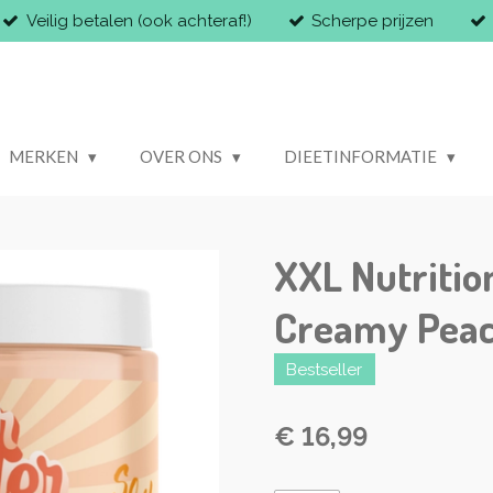
Veilig betalen (ook achteraf!)
Scherpe prijzen
MERKEN
OVER ONS
DIEETINFORMATIE
XXL Nutritio
Creamy Pea
Bestseller
€ 16,99