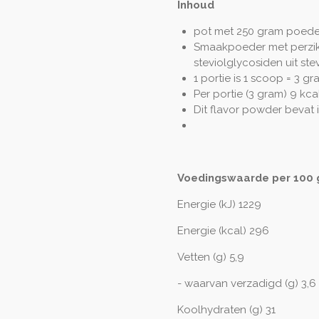
Inhoud
pot met 250 gram poede
Smaakpoeder met perzik 
steviolglycosiden uit stev
1 portie is 1 scoop = 3 gr
Per portie (3 gram) 9 kca
Dit flavor powder bevat 
Voedingswaarde per 100 gr
Energie (kJ) 1229
Energie (kcal) 296
Vetten (g) 5,9
- waarvan verzadigd (g) 3,6
Koolhydraten (g) 31