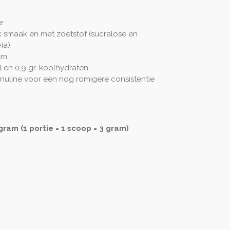
r
smaak en met zoetstof (sucralose en
ia)
am
l en 0,9 gr. koolhydraten.
inuline voor een nog romigere consistentie
am (1 portie = 1 scoop = 3 gram)