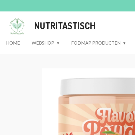
Ga
direct
naar
NUTRITASTISCH
de
hoofdinhoud
HOME
WEBSHOP
FODMAP PRODUCTEN