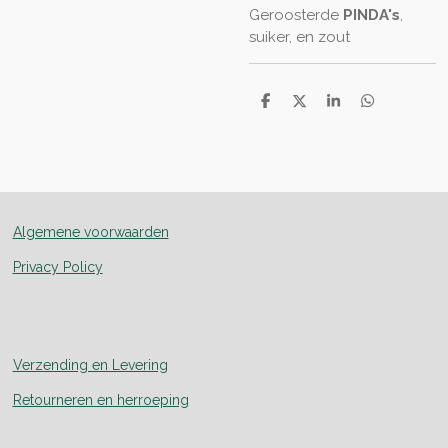
Geroosterde
PINDA's
,
suiker, en zout
D
D
S
D
e
e
h
e
l
e
a
l
e
l
r
e
n
e
n
Algemene voorwaarden
Privacy Policy
Verzending en Levering
Retourneren en herroeping