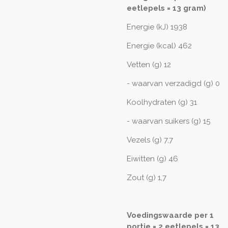
eetlepels = 13 gram)
Energie (kJ) 1938
Energie (kcal) 462
Vetten (g) 12
- waarvan verzadigd (g) 0
Koolhydraten (g) 31
- waarvan suikers (g) 15
Vezels (g) 7,7
Eiwitten (g) 46
Zout (g) 1,7
Voedingswaarde per 1
portie = 2 eetlepels = 13