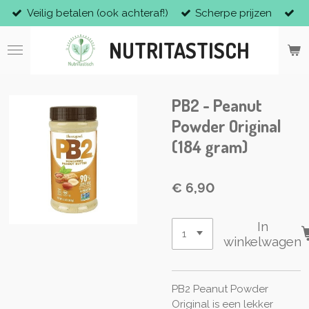
Veilig betalen (ook achteraf!)
Scherpe prijzen
Ga
direct
NUTRITASTISCH
naar
de
hoofdinhoud
PB2 - Peanut
Powder Original
(184 gram)
€ 6,90
In
winkelwagen
PB2 Peanut Powder
Original is een lekker