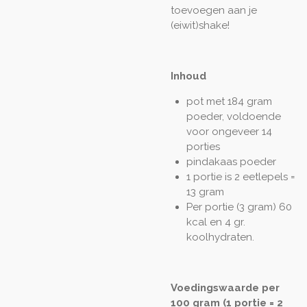
toevoegen aan je
(eiwit)shake!
Inhoud
pot met 184 gram
poeder, voldoende
voor ongeveer 14
porties
pindakaas poeder
1 portie is 2 eetlepels =
13 gram
Per portie (3 gram) 60
kcal en 4 gr.
koolhydraten.
Voedingswaarde per
100 gram (1 portie = 2