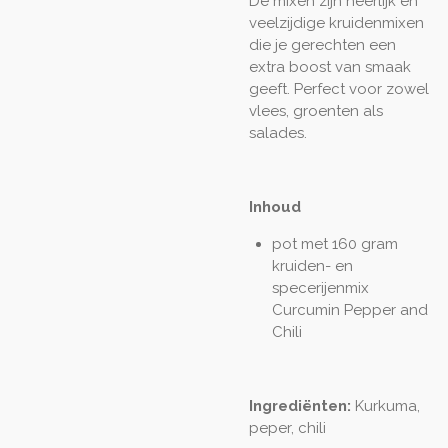
De mixen zijn heerlijk en
veelzijdige kruidenmixen
die je gerechten een
extra boost van smaak
geeft. Perfect voor zowel
vlees, groenten als
salades.
Inhoud
pot met 160 gram
kruiden- en
specerijenmix
Curcumin Pepper and
Chili
Ingrediënten:
Kurkuma,
peper, chili