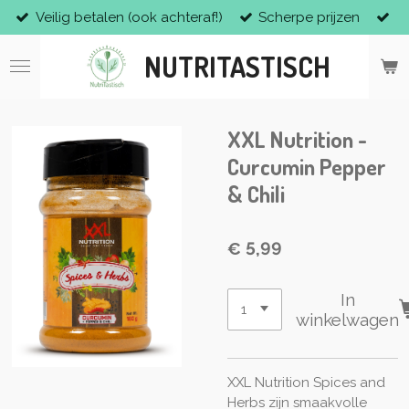
Veilig betalen (ook achteraf!)
Scherpe prijzen
Ga
direct
NUTRITASTISCH
naar
de
hoofdinhoud
XXL Nutrition -
Curcumin Pepper
& Chili
€ 5,99
In
winkelwagen
XXL Nutrition Spices and
Herbs zijn smaakvolle