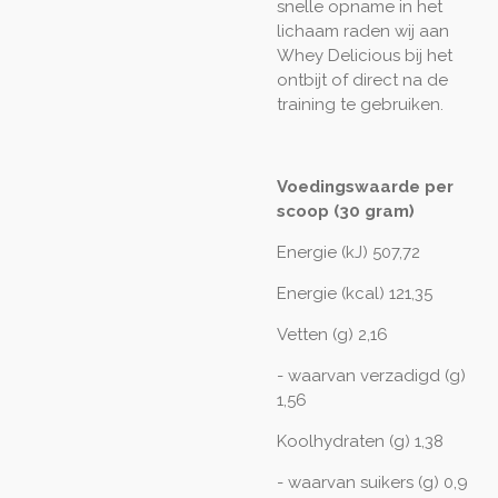
snelle opname in het
lichaam raden wij aan
Whey Delicious bij het
ontbijt of direct na de
training te gebruiken.
Voedingswaarde per
scoop (30 gram)
Energie (kJ) 507,72
Energie (kcal) 121,35
Vetten (g) 2,16
- waarvan verzadigd (g)
1,56
Koolhydraten (g) 1,38
- waarvan suikers (g) 0,9