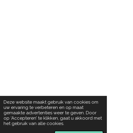
Deze website maakt gebruik van cookies om
uw ervaring te verbeteren en op maat
gemaakte advertenties weer te geven. Door
op ‘Accepteren’ te klikken, gaat u akkoord met
het gebruik van alle cookies.