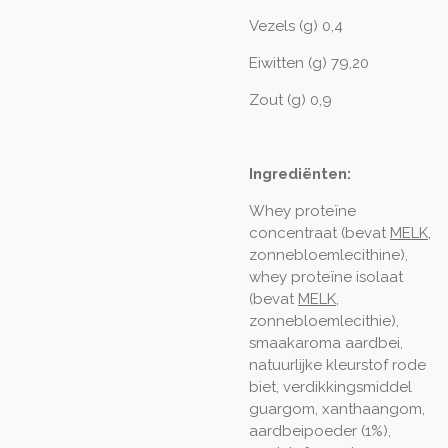
Vezels (g) 0,4
Eiwitten (g) 79,20
Zout (g) 0,9
Ingrediënten:
Whey proteïne
concentraat (bevat
MELK
,
zonnebloemlecithine),
whey proteïne isolaat
(bevat
MELK
,
zonnebloemlecithie),
smaakaroma aardbei,
natuurlijke kleurstof rode
biet, verdikkingsmiddel
guargom, xanthaangom,
aardbeipoeder (1%),