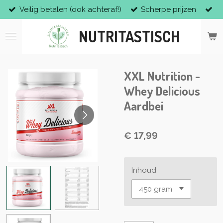
Veilig betalen (ook achteraf!)
Scherpe prijzen
Ga
direct
NUTRITASTISCH
naar
de
hoofdinhoud
XXL Nutrition -
Whey Delicious
Aardbei
€ 17,99
Inhoud