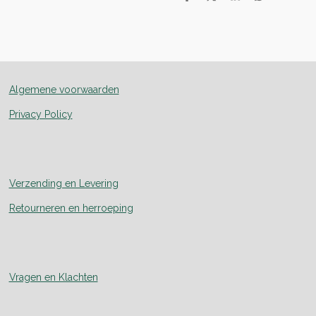
D
D
S
D
e
e
h
e
l
e
a
l
e
l
r
e
n
e
n
Algemene voorwaarden
Privacy Policy
Verzending en Levering
Retourneren en herroeping
Vragen en Klachten