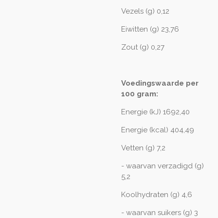
Vezels (g) 0,12
Eiwitten (g) 23,76
Zout (g) 0,27
Voedingswaarde per
100 gram:
Energie (kJ) 1692,40
Energie (kcal) 404,49
Vetten (g) 7,2
- waarvan verzadigd (g)
5,2
Koolhydraten (g) 4,6
- waarvan suikers (g) 3