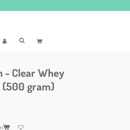
n - Clear Whey
s (500 gram)
en