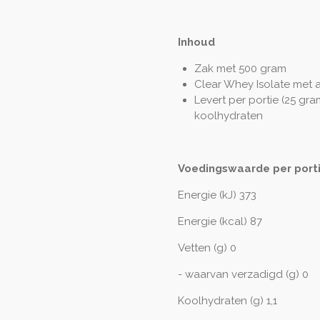
Inhoud
Zak met 500 gram
Clear Whey Isolate met 
Levert per portie (25 gra
koolhydraten
Voedingswaarde per porti
Energie (kJ) 373
Energie (kcal) 87
Vetten (g) 0
- waarvan verzadigd (g) 0
Koolhydraten (g) 1,1