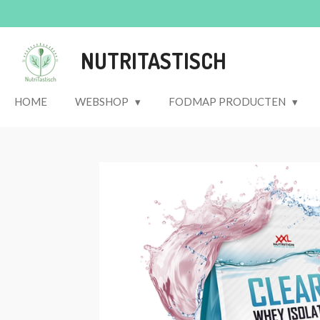
Ga
direct
naar
NUTRITASTISCH
de
hoofdinhoud
HOME
WEBSHOP
FODMAP PRODUCTEN