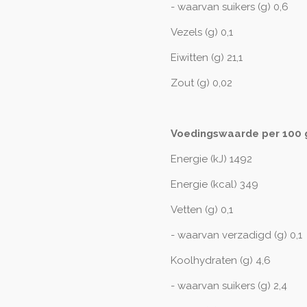
- waarvan suikers (g) 0,6
Vezels (g) 0,1
Eiwitten (g) 21,1
Zout (g) 0,02
Voedingswaarde per 100 
Energie (kJ) 1492
Energie (kcal) 349
Vetten (g) 0,1
- waarvan verzadigd (g) 0,1
Koolhydraten (g) 4,6
- waarvan suikers (g) 2,4