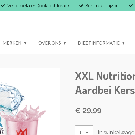
Veilig betalen (ook achteraf!)
Scherpe prijzen
MERKEN
OVER ONS
DIEETINFORMATIE
XXL Nutritio
Aardbei Ker
€ 29,99
In winkelwag