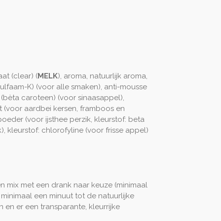
aat (clear) (
MELK
), aroma, natuurlijk aroma,
sulfaam-K) (voor alle smaken), anti-mousse
f (bèta caroteen) (voor sinaasappel),
ct (voor aardbei kersen, framboos en
oeder (voor ijsthee perzik, kleurstof: beta
), kleurstof: chlorofyline (voor frisse appel)
en mix met een drank naar keuze (minimaal
minimaal een minuut tot de natuurlijke
en er een transparante, kleurrijke