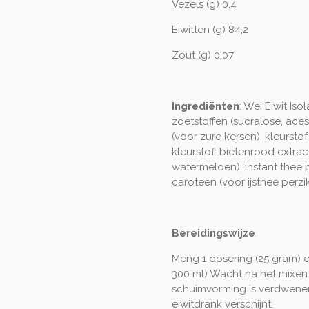
Vezels (g) 0,4
Eiwitten (g) 84,2
Zout (g) 0,07
Ingrediënten
: Wei Eiwit Isol
zoetstoffen (sucralose, ace
(voor zure kersen), kleursto
kleurstof: bietenrood extra
watermeloen), instant thee p
caroteen (voor ijsthee perzik
Bereidingswijze
Meng 1 dosering (25 gram) 
300 ml) Wacht na het mixen 
schuimvorming is verdwenen 
eiwitdrank verschijnt.