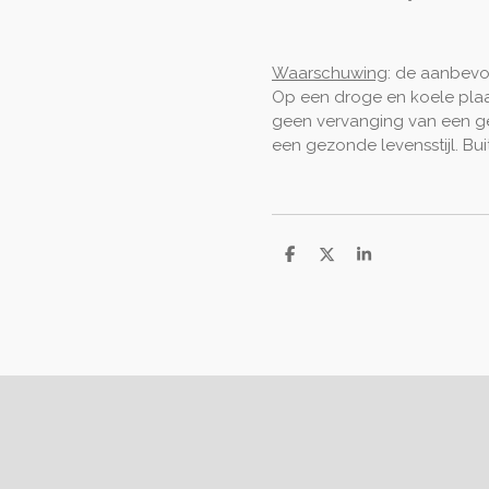
Waarschuwing
: de aanbevo
Op een droge en koele pla
geen vervanging van een g
een gezonde levensstijl. Bu
D
D
S
e
e
h
l
e
a
e
l
r
n
e