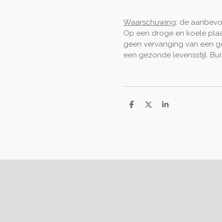
Waarschuwing
: de aanbevo
Op een droge en koele pla
geen vervanging van een g
een gezonde levensstijl. Bu
D
D
S
e
e
h
l
e
a
e
l
r
n
e