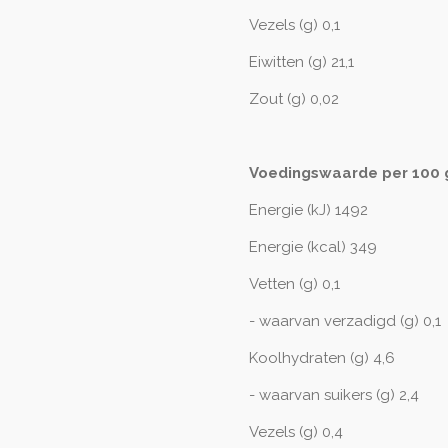
Vezels (g) 0,1
Eiwitten (g) 21,1
Zout (g) 0,02
Voedingswaarde per 100 
Energie (kJ) 1492
Energie (kcal) 349
Vetten (g) 0,1
- waarvan verzadigd (g) 0,1
Koolhydraten (g) 4,6
- waarvan suikers (g) 2,4
Vezels (g) 0,4