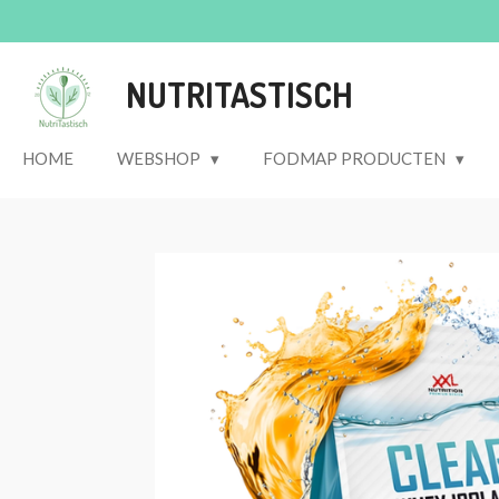
Ga
direct
naar
NUTRITASTISCH
de
hoofdinhoud
HOME
WEBSHOP
FODMAP PRODUCTEN