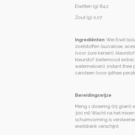
Eiwitten (g) 84,2
Zout (g) 0,07
Ingrediënten
: Wei Eiwit Isol
zoetstoffen (sucralose, ace
(voor zure kersen), kleursto
kleurstof: bietenrood extra
watermeloen), instant thee p
caroteen (voor ijsthee perzik
Bereidingswijze
Meng 1 dosering (25 gram) 
300 ml) Wacht na het mixen 
schuimvorming is verdwenen 
eiwitdrank verschijnt.