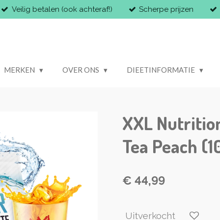
Veilig betalen (ook achteraf!)
Scherpe prijzen
MERKEN
OVER ONS
DIEETINFORMATIE
XXL Nutritio
Tea Peach (
€ 44,99
Uitverkocht