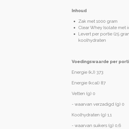
Inhoud
Zak met 1000 gram
Clear Whey Isolate met 
Levert per portie (25 gra
koolhydraten
Voedingswaarde per porti
Energie (kJ) 373
Energie (kcal) 87
Vetten (g) 0
- waarvan verzadigd (g) 0
Koolhydraten (g) 1,1
- waarvan suikers (g) 0,6