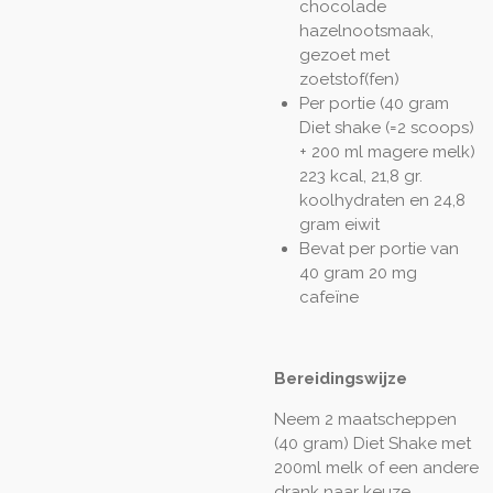
chocolade
hazelnootsmaak,
gezoet met
zoetstof(fen)
Per portie (40 gram
Diet shake (=2 scoops)
+ 200 ml magere melk)
223 kcal, 21,8 gr.
koolhydraten en 24,8
gram eiwit
Bevat per portie van
40 gram 20 mg
cafeïne
Bereidingswijze
Neem 2 maatscheppen
(40 gram) Diet Shake met
200ml melk of een andere
drank naar keuze.