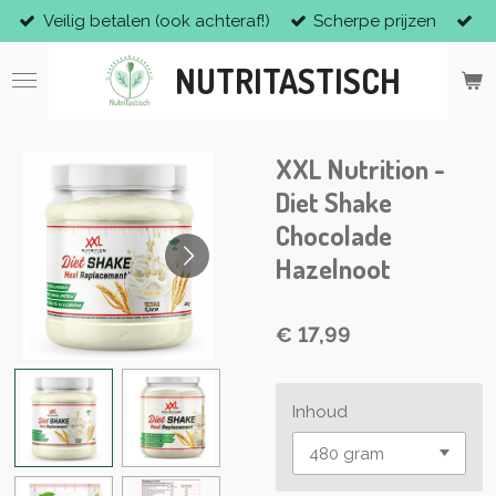
Veilig betalen (ook achteraf!)
Scherpe prijzen
Ga
direct
NUTRITASTISCH
naar
de
hoofdinhoud
XXL Nutrition -
Diet Shake
Chocolade
Hazelnoot
€ 17,99
Inhoud