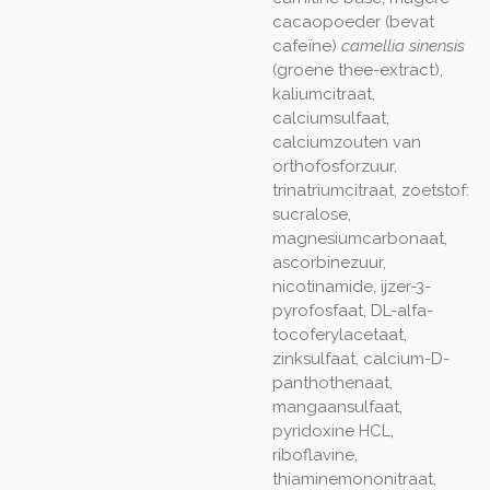
cacaopoeder (bevat
cafeïne)
camellia sinensis
(groene thee-extract),
kaliumcitraat,
calciumsulfaat,
calciumzouten van
orthofosforzuur,
trinatriumcitraat, zoetstof:
sucralose,
magnesiumcarbonaat,
ascorbinezuur,
nicotinamide, ijzer-3-
pyrofosfaat, DL-alfa-
tocoferylacetaat,
zinksulfaat, calcium-D-
panthothenaat,
mangaansulfaat,
pyridoxine HCL,
riboflavine,
thiaminemononitraat,