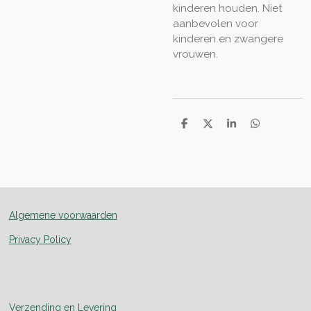
kinderen houden. Niet
aanbevolen voor
kinderen en zwangere
vrouwen.
D
D
S
D
e
e
h
e
l
e
a
l
e
l
r
e
n
e
n
Algemene voorwaarden
Privacy Policy
Verzending en Levering