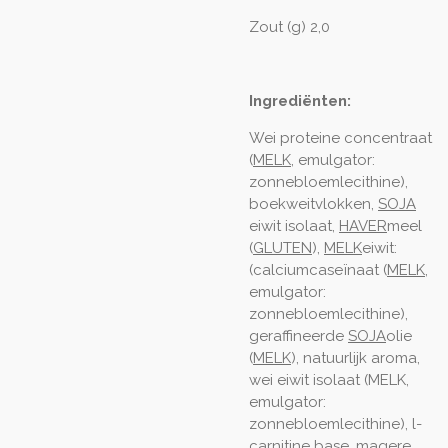
Zout (g) 2,0
Ingrediënten:
Wei proteine concentraat
(
MELK
, emulgator:
zonnebloemlecithine),
boekweitvlokken,
SOJA
eiwit isolaat,
HAVER
meel
(
GLUTEN
),
MELK
eiwit:
(calciumcaseïnaat (
MELK
,
emulgator:
zonnebloemlecithine),
geraffineerde
SOJA
olie
(
MELK
), natuurlijk aroma,
wei eiwit isolaat (MELK,
emulgator:
zonnebloemlecithine), l-
carnitine base, magere