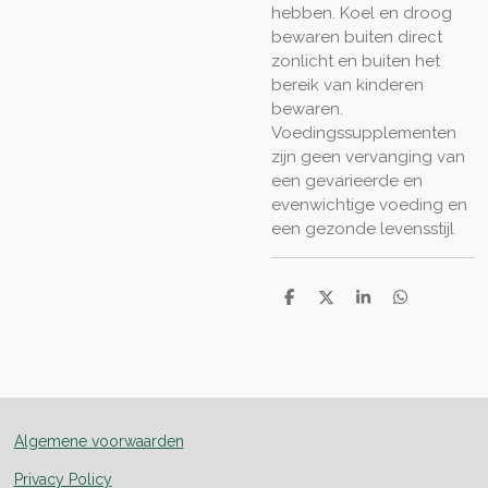
hebben. Koel en droog
bewaren buiten direct
zonlicht
en buiten het
bereik van kinderen
bewaren.
Voedingssupplementen
zijn geen vervanging van
een gevarieerde en
evenwichtige voeding en
een gezonde levensstijl
D
D
S
D
e
e
h
e
l
e
a
l
e
l
r
e
n
e
n
Algemene voorwaarden
Privacy Policy