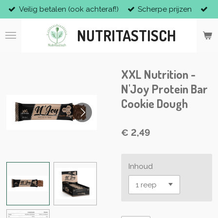
Veilig betalen (ook achteraf!)
Scherpe prijzen
Ga
direct
NUTRITASTISCH
naar
de
hoofdinhoud
XXL Nutrition -
N'Joy Protein Bar
Cookie Dough
€ 2,49
Inhoud