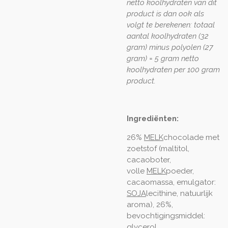
netto koolhydraten van dit
product is dan ook als
volgt te berekenen: totaal
aantal koolhydraten (32
gram) minus polyolen (27
gram) = 5 gram netto
koolhydraten per 100 gram
product.
Ingrediënten:
26%
MELK
chocolade met
zoetstof (maltitol,
cacaoboter,
volle
MELK
poeder,
cacaomassa, emulgator:
SOJA
lecithine, natuurlijk
aroma), 26%,
bevochtigingsmiddel:
glycerol,