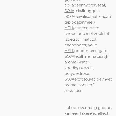
collageenhydrolysaat,
SOJA
-eiwitnuggets
(
SOJA
-eiwitisolaat, cacao,
tapiocazetmeel),
MELK
eiwitten, witte
chocolade met zoetstof
(zoetstof: maltitol,
cacaoboter, volle
MELK
poeder, emulgator:
SOJA
lecithine, natuurlijk
aroma) water,
voedingsvezels,
polydextrose,
SOJA
eiwitisolaat, palmvet,
aroma, zoetstof:
sucralose
Let op: overmatig gebruik
kan een laxerend effect