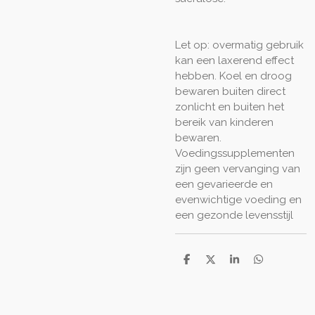
Let op: overmatig gebruik
kan een laxerend effect
hebben. Koel en droog
bewaren buiten direct
zonlicht
en buiten het
bereik van kinderen
bewaren.
Voedingssupplementen
zijn geen vervanging van
een gevarieerde en
evenwichtige voeding en
een gezonde levensstijl
D
D
S
D
e
e
h
e
l
e
a
l
e
l
r
e
n
e
n