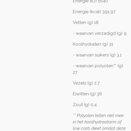
Energie (kJ) 1640
Energie (kcal) 391,97
Vetten (g) 18
- waarvan verzadigd (g) 9
Koolhydraten (g) 31
- waarvan suikers (g) 3,1
- waarvan polyolen** (g)
27
Vezels (g) 2,7
Eiwitten (g) 36
Zout (g) 0,4
** Polyolen tellen niet mee
in het koolhydraatarm of
low carb dieet omdat deze