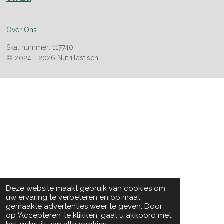
Over Ons
Skal nummer: 117740
© 2024 - 2026 NutriTastisch
Deze website maakt gebruik van cookies om
uw ervaring te verbeteren en op maat
gemaakte advertenties weer te geven. Door
op ‘Accepteren’ te klikken, gaat u akkoord met