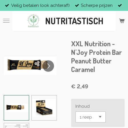
Veilig betalen (ook achteraf!)
Scherpe prijzen
Ga
direct
NUTRITASTISCH
naar
de
hoofdinhoud
XXL Nutrition -
N'Joy Protein Bar
Peanut Butter
Caramel
€ 2,49
Inhoud