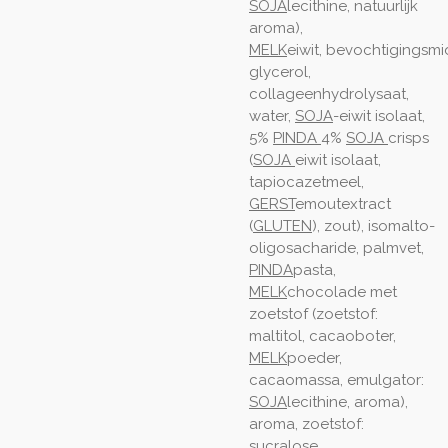
SOJA
lecithine, natuurlijk
aroma),
MELK
eiwit, bevochtigingsmi
glycerol,
collageenhydrolysaat,
water,
SOJA
-eiwit isolaat,
5%
PINDA
4%
SOJA
crisps
(
SOJA
eiwit isolaat,
tapiocazetmeel,
GERST
emoutextract
(
GLUTEN
), zout), isomalto-
oligosacharide, palmvet,
PINDA
pasta,
MELK
chocolade met
zoetstof (zoetstof:
maltitol, cacaoboter,
MELK
poeder,
cacaomassa, emulgator:
SOJA
lecithine, aroma),
aroma, zoetstof:
sucralose.