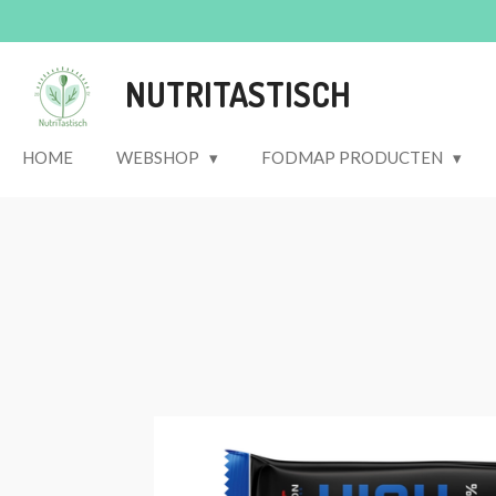
Ga
direct
naar
NUTRITASTISCH
de
hoofdinhoud
HOME
WEBSHOP
FODMAP PRODUCTEN