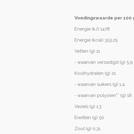
Voedingswaarde per 100 
Energie (kJ) 1478
Energie (kcal) 353,25
Vetten (g) 11
- waarvan verzadigd (g) 5,9
Koolhydraten (g) 21
- waarvan suikers (g) 1,4
- waarvan polyolen** (g) 18
Vezels (g) 1,3
Eiwitten (g) 50
Zout (g) 0,31