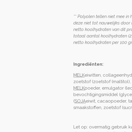
** Polyolen tellen niet mee i
deze niet tot nauwelijks doo
netto koolhydraten van dit pr
totaal aantal koolhydraten (
netto koolhydraten per 100 g
Ingrediënten:
MELK
eiwitten, collageenhyd
zoetstof (zoetstof (maltitol
MELK
poeder, emulgator (lec
bevochtigingsmiddel (glycer
(
SOJA
eiwit, cacaopoeder, 
smaakstoffen, zoetstof (suc
Let op: overmatig gebruik k