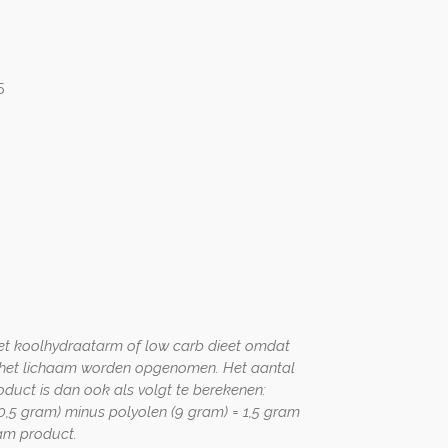
5
 het koolhydraatarm of low carb dieet omdat
r het lichaam worden opgenomen. Het aantal
oduct is dan ook als volgt te berekenen:
0,5 gram) minus polyolen (9 gram) = 1,5 gram
am product.