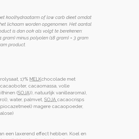
n het koolhydraatarm of low carb dieet omdat
r het lichaam worden opgenomen. Het aantal
oduct is dan ook als volgt te berekenen:
21 gram) minus polyolen (18 gram) = 3 gram
ram product.
rolysaat, 17%
MELK
chocolade met
), cacaoboter, cacaomassa, volle
ithinen (
SOJA
)), natuurlijk vanillearoma),
ol), water, palmvet,
SOJA
cacaocrisps
tapiocazetmeel) magere cacaopoeder,
ralose)
an een laxerend effect hebben. Koel en