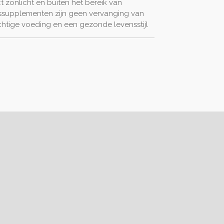
t zonlicht
en buiten het bereik van
ssupplementen zijn geen vervanging van
htige voeding en een gezonde levensstijl