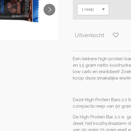
Uitverkocht
Een lekkere high protein b
en 1,5 gram netto koolhydr
low carb en eiwitdieet! Zoek
koop deze smakelijke eiwitr
Deze High Protein Bars 2.0 b
compacte reep van 50 gra
De High Protein Bar 2.0 is 
dieet, het koolhydraatarm di
van 50 gram 25 gram eiwit e