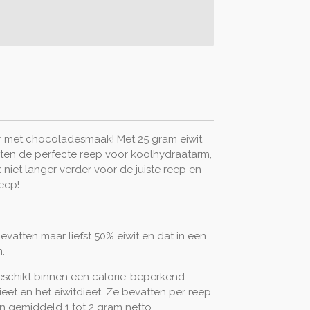
ar met chocoladesmaak! Met 25 gram eiwit
aten de perfecte reep voor koolhydraatarm,
 niet langer verder voor de juiste reep en
eep!
evatten maar liefst 50% eiwit en dat in een
m.
geschikt binnen een calorie-beperkend
eet en het eiwitdieet. Ze bevatten per reep
n gemiddeld 1 tot 2 gram netto