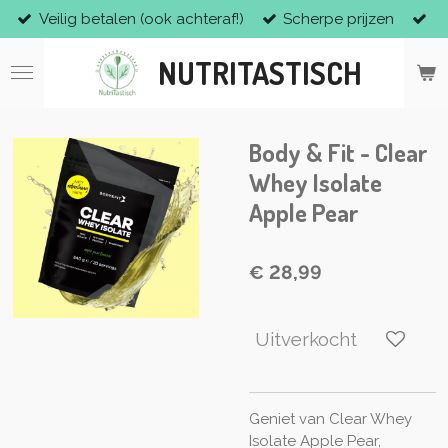
Veilig betalen (ook achteraf!)
Scherpe prijzen
Ga
direct
NUTRITASTISCH
naar
de
hoofdinhoud
Body & Fit - Clear
Whey Isolate
Apple Pear
€ 28,99
Uitverkocht
Geniet van Clear Whey
Isolate Apple Pear,