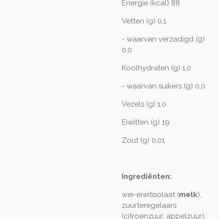
Energie (kcal) 88
Vetten (g) 0,1
- waarvan verzadigd (g)
0,0
Koolhydraten (g) 1,0
- waarvan suikers (g) 0,0
Vezels (g) 1,0
Eiwitten (g) 19
Zout (g) 0,01
Ingrediënten:
wei-eiwitisolaat (
melk
),
zuurteregelaars
(citroenzuur, appelzuur),