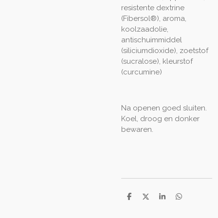
resistente dextrine
(Fibersol®), aroma,
koolzaadolie,
antischuimmiddel
(siliciumdioxide), zoetstof
(sucralose), kleurstof
(curcumine)
Na openen goed sluiten.
Koel, droog en donker
bewaren.
D
D
S
D
e
e
h
e
l
e
a
l