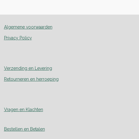
e
l
r
e
n
e
n
Algemene voorwaarden
Privacy Policy
Verzending en Levering
Retourneren en herroeping
Vragen en Klachten
Bestellen en Betalen