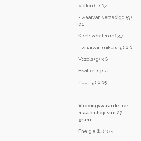
Vetten (g) 0,4
- waarvan verzadigd (g)
0,1
Koolhydraten (g) 3,7
- waarvan suikers (g) 0,0
Vezels (g) 3,6
Eiwitten (g) 71
Zout (g) 0,05
Voedingswaarde per
maatschep van 27
gram:
Energie (kJ) 375