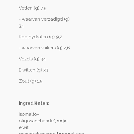
Vetten (g) 7,9
- waarvan verzadigd (g)
3,1
Koolhydraten (g) 9,2
- waarvan suikers (g) 2,6
Vezels (g) 34
Eiwitten (g) 33
Zout (g) 1,5
Ingrediënten:
isomalto-
oligosaccharide*,
soja
-
eiwit,