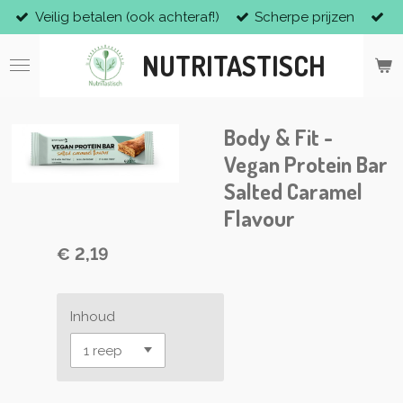
Veilig betalen (ook achteraf!)
Scherpe prijzen
Ga
direct
NUTRITASTISCH
naar
de
hoofdinhoud
Body & Fit -
Vegan Protein Bar
Salted Caramel
Flavour
€ 2,19
Inhoud