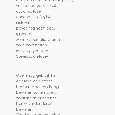
gehydrolyseerde
tarwe
gluten,
vulstof (polydextrose),
oligofructose,
cacaomassa(7,9%),
rijsteiwit,
bevochtigingsmiddel
(glycerol),
zonnebloemolie, aroma's,
zout, zoetstoffen
(steviolglycosiden uit
Stevia, sucralose)
Overmatig gebruik kan
een laxerend effect
hebben. Koel en droog
bewaren buiten direct
zonlicht
en buiten het
bereik van kinderen
bewaren.