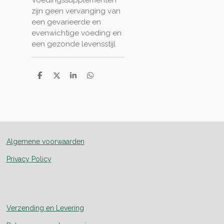
Voedingssupplementen
zijn geen vervanging van
een gevarieerde en
evenwichtige voeding en
een gezonde levensstijl
D
D
S
D
e
e
h
e
l
e
a
l
e
l
r
e
n
e
n
Algemene voorwaarden
Privacy Policy
Verzending en Levering