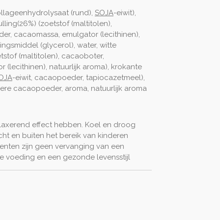
ollageenhydrolysaat (rund),
SOJA
-eiwit),
ng(26%) (zoetstof (maltitolen),
er, cacaomassa, emulgator (lecithinen),
ingsmiddel (glycerol), water, witte
tof (maltitolen), cacaoboter,
 (lecithinen), natuurlijk aroma), krokante
OJA
-eiwit, cacaopoeder, tapiocazetmeel),
ere cacaopoeder, aroma, natuurlijk aroma
laxerend effect hebben. Koel en droog
icht
en buiten het bereik van kinderen
nten zijn geen vervanging van een
e voeding en een gezonde levensstijl