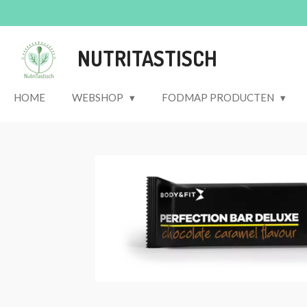
Ga
direct
naar
NUTRITASTISCH
de
hoofdinhoud
HOME
WEBSHOP
FODMAP PRODUCTEN