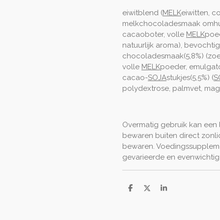
eiwitblend (
MELK
eiwitten, c
melkchocoladesmaak omhulli
cacaoboter, volle
MELK
poed
natuurlijk aroma), bevochtig
chocoladesmaak(5,8%) (zoets
volle
MELK
poeder, emulgator
cacao-
SOJA
stukjes(5,5%) (
S
polydextrose, palmvet, mag
Overmatig gebruik kan een 
bewaren buiten direct zonl
bewaren. Voedingssuppleme
gevarieerde en evenwichtig
D
D
S
e
e
h
l
e
a
e
l
r