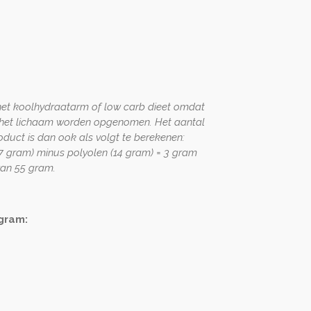
n het koolhydraatarm of low carb dieet omdat
r het lichaam worden opgenomen. Het aantal
oduct is dan ook als volgt te berekenen:
17 gram) minus polyolen (14 gram) = 3 gram
van 55 gram.
gram: