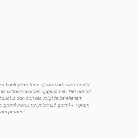
n het koolhydraatarm of low carb dieet omdat
r het lichaam worden opgenomen. Het aantal
oduct is dan ook als volgt te berekenen:
30 gram) minus polyolen (26 gram) = 4 gram
ram product.