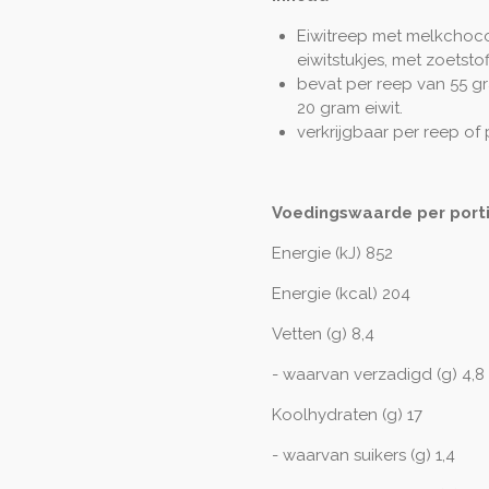
Eiwitreep met melkchoc
eiwitstukjes, met zoetstof
bevat per reep van 55 g
20 gram eiwit.
verkrijgbaar per reep of 
Voedingswaarde per porti
Energie (kJ) 852
Energie (kcal) 204
Vetten (g) 8,4
- waarvan verzadigd (g) 4,8
Koolhydraten (g) 17
- waarvan suikers (g) 1,4