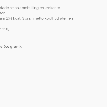
olade smaak omhulling en krokante
fen.
ram 204 kcal, 3 gram netto koolhydraten en
per 15
e (55 gram):