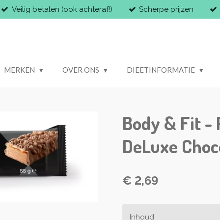
Veilig betalen (ook achteraf!)
Scherpe prijzen
MERKEN
OVER ONS
DIEETINFORMATIE
Body & Fit - 
DeLuxe Choc
€ 2,69
Inhoud