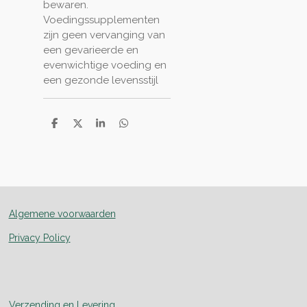
bewaren.
Voedingssupplementen
zijn geen vervanging van
een gevarieerde en
evenwichtige voeding en
een gezonde levensstijl
D
D
S
D
e
e
h
e
l
e
a
l
e
l
r
e
n
e
n
Algemene voorwaarden
Privacy Policy
Verzending en Levering