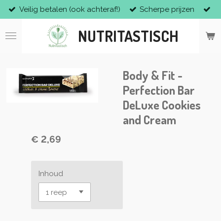
Veilig betalen (ook achteraf!)
Scherpe prijzen
Ga
direct
NUTRITASTISCH
naar
de
hoofdinhoud
Body & Fit -
Perfection Bar
DeLuxe Cookies
and Cream
€ 2,69
Inhoud