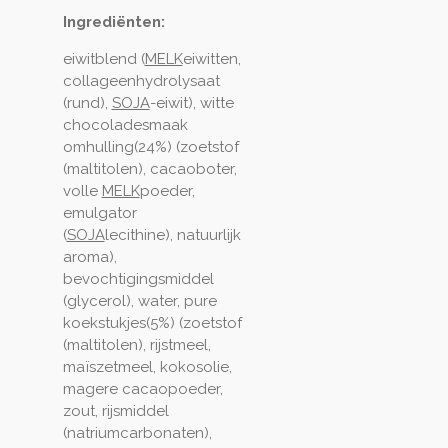
Ingrediënten:
eiwitblend (
MELK
eiwitten,
collageenhydrolysaat
(rund),
SOJA
-eiwit), witte
chocoladesmaak
omhulling(24%) (zoetstof
(maltitolen), cacaoboter,
volle
MELK
poeder,
emulgator
(
SOJA
lecithine), natuurlijk
aroma),
bevochtigingsmiddel
(glycerol), water, pure
koekstukjes(5%) (zoetstof
(maltitolen), rijstmeel,
maïszetmeel, kokosolie,
magere cacaopoeder,
zout, rijsmiddel
(natriumcarbonaten),