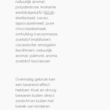
natuurlijk aroma),
polydextrose, krokante
eiwitstukjes(4%) (
SOJA
-
eiwitisolaat, cacao,
tapiocazetmeel), pure
chocoladesmaak
omhulling (cacaomassa,
zoetstof (maltitolen),
cacaoboter, emulgator
(lecithinen), natuurlijk
aroma), palmvet, aroma,
zoetstof (sucralose)
Overmatig gebruik kan
een laxerend effect
hebben. Koel en droog
bewaren buiten direct
zonlicht
en buiten het
bereik van kinderen