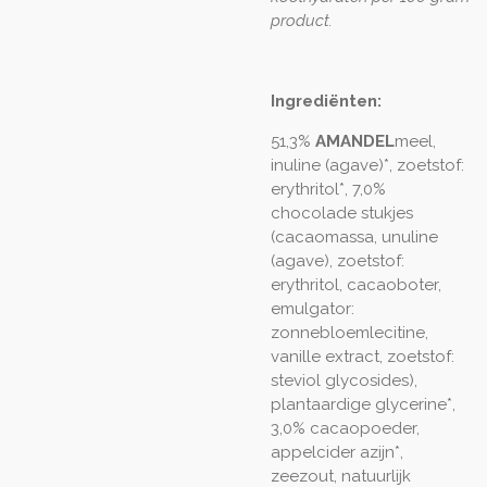
product.
Ingrediënten:
51,3%
AMANDEL
meel,
inuline (agave)*, zoetstof:
erythritol*, 7,0%
chocolade stukjes
(cacaomassa, unuline
(agave), zoetstof:
erythritol, cacaoboter,
emulgator:
zonnebloemlecitine,
vanille extract, zoetstof:
steviol glycosides),
plantaardige glycerine*,
3,0% cacaopoeder,
appelcider azijn*,
zeezout, natuurlijk