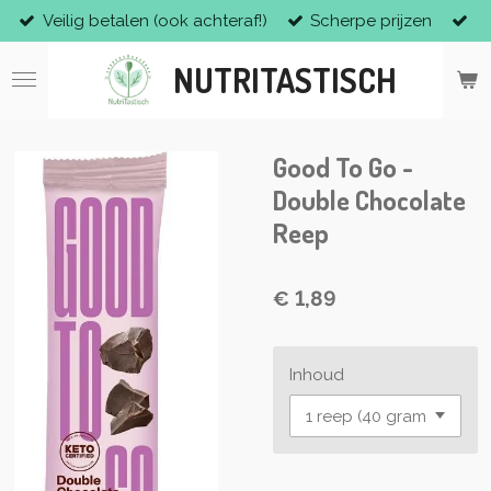
Veilig betalen (ook achteraf!)
Scherpe prijzen
Ga
direct
NUTRITASTISCH
naar
de
hoofdinhoud
Good To Go -
Double Chocolate
Reep
€ 1,89
Inhoud