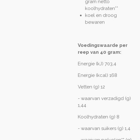
gram netto
koolhydraten**
koel en droog
bewaren
Voedingswaarde per
reep van 40 gram:
Energie (kJ) 703,4
Energie (kcal) 168
Vetten (g) 12
- waarvan verzadigd (g)
1,44
Koolhydraten (g) 8
- waarvan suikers (g) 1,4