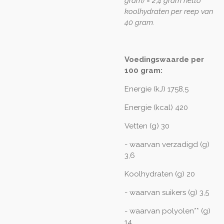
gram) = 2,4 gram netto
koolhydraten per reep van
40 gram.
Voedingswaarde per
100 gram:
Energie (kJ) 1758,5
Energie (kcal) 420
Vetten (g) 30
- waarvan verzadigd (g)
3,6
Koolhydraten (g) 20
- waarvan suikers (g) 3,5
- waarvan polyolen** (g)
14