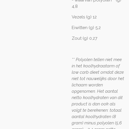
- waarvan polyolen** (g)
4,8
Vezels (g) 12
Eiwitten (g) 5,2
Zout (g) 0,27
** Polyolen tellen niet mee
in het koolhydraatarm of
low carb dieet omdat deze
niet tot nauwelijks door het
lichaam worden
opgenomen. Het aantal
netto koolhydraten van dit
product is dan ook als
volgt te berekenen: totaal
aantal koolhydraten (8
gram) minus polyolen (5,6