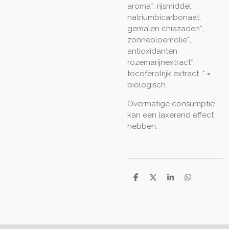
aroma*, rijsmiddel:
natriumbicarbonaat,
gemalen chiazaden*,
zonnebloemolie*,
antioxidanten:
rozemarijnextract*,
tocoferolrijk extract. * =
biologisch.
Overmatige consumptie
kan een laxerend effect
hebben.
D
D
S
D
e
e
h
e
l
e
a
l
e
l
r
e
n
e
n