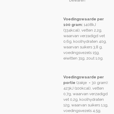
bewaren
Voedingswaarde per
100 gram:
1408kJ
(334kcal), vetten 2,2g,
waarvan verzadigd vet
0,6g, koolhydraten 40g,
waarvan suikers 3,8 g,
voedingsvezels 15g,
eiwitten 31g, zout 1,0g.
Voedingswaarde per
portie
(zakje = 30 gram):
423kJ (100kcal), vetten
0,7g, waarvan verzadigd
vet 0,2g, koolhydraten
12g, waarvan suikers 1,1g,
voedingsvezels 4,5g,