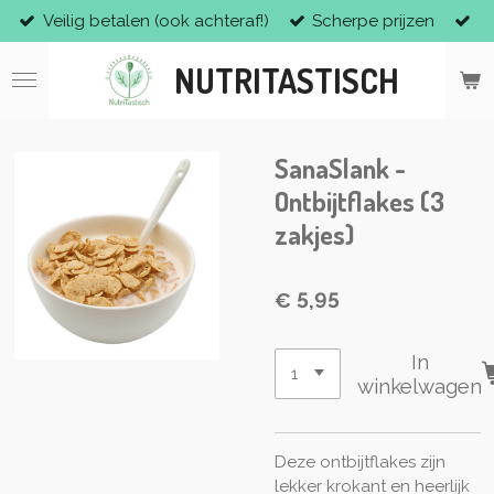
Veilig betalen (ook achteraf!)
Scherpe prijzen
Ga
direct
NUTRITASTISCH
naar
de
hoofdinhoud
SanaSlank -
Ontbijtflakes (3
zakjes)
€ 5,95
In
winkelwagen
Deze ontbijtflakes zijn
lekker krokant en heerlijk