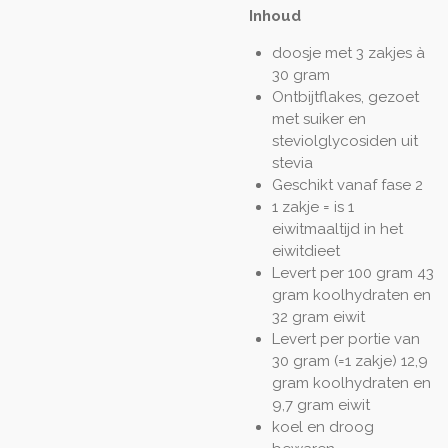
Inhoud
doosje met 3 zakjes à
30 gram
Ontbijtflakes, gezoet
met suiker en
steviolglycosiden uit
stevia
Geschikt vanaf fase 2
1 zakje = is 1
eiwitmaaltijd in het
eiwitdieet
Levert per 100 gram 43
gram koolhydraten en
32 gram eiwit
Levert per portie van
30 gram (=1 zakje) 12,9
gram koolhydraten en
9,7 gram eiwit
koel en droog