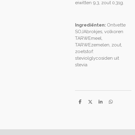
eiwitten 9,3, zout 0,31g.
Ingrediënten:
Ontvette
SOJAbrokjes, volkoren
TARWEmeel,
TARWEzemelen, zout,
zoetstof:
steviolglycosiden uit
stevia
D
D
S
D
e
e
h
e
l
e
a
l
e
l
r
e
n
e
n