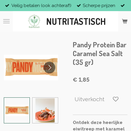
Veilig betalen (ook achteraf!)
Scherpe prijzen
Ga
direct
NUTRITASTISCH
naar
de
hoofdinhoud
Pandy Protein Bar
Caramel Sea Salt
(35 gr)
€ 1,85
Uitverkocht
Ontdek deze heerlijke
eiwitreep met karamel