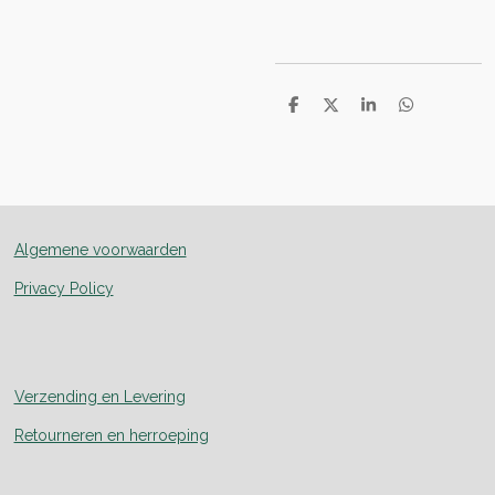
D
D
S
D
e
e
h
e
l
e
a
l
e
l
r
e
n
e
n
Algemene voorwaarden
Privacy Policy
Verzending en Levering
Retourneren en herroeping