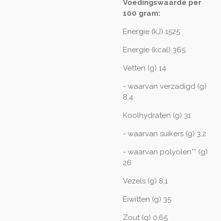
Voedingswaarde per
100 gram:
Energie (kJ) 1525
Energie (kcal) 365
Vetten (g) 14
- waarvan verzadigd (g)
8,4
Koolhydraten (g) 31
- waarvan suikers (g) 3,2
- waarvan polyolen** (g)
26
Vezels (g) 8,1
Eiwitten (g) 35
Zout (g) 0,65