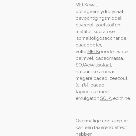
MELK
eiwit,
collageenhydrolysaat,
bevochtigingsmiddel:
glycerol, zoetstoffen:
maltitol, sucralose;
isomaltoligosaccharide,
cacaoboter,
volle
MELK
poeder, water,
palmvet, cacaomassa,
SOJA
eiwitisolaat,
natuurlijke aroma’s,
magere cacao, zeezout
(0,4%), cacao,
tapiocazetmeel,
emulgator:
SOJA
lecithine.
Overmatige consumptie
kan een laxerend effect
hebben.