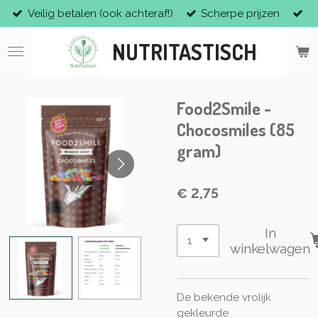
Veilig betalen (ook achteraf!)
Scherpe prijzen
Ga
direct
NUTRITASTISCH
naar
de
hoofdinhoud
Food2Smile -
Chocosmiles (85
gram)
€ 2,75
In
winkelwagen
De bekende vrolijk
gekleurde