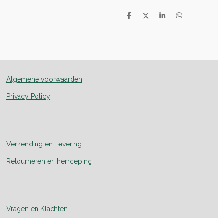
D
D
S
D
e
e
h
e
l
e
a
l
e
l
r
e
n
e
n
Algemene voorwaarden
Privacy Policy
Verzending en Levering
Retourneren en herroeping
Vragen en Klachten