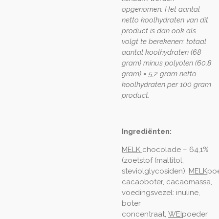
opgenomen. Het aantal
netto koolhydraten van dit
product is dan ook als
volgt te berekenen: totaal
aantal koolhydraten (68
gram) minus polyolen (60,8
gram) = 5,2 gram netto
koolhydraten per 100 gram
product.
Ingrediënten:
MELK
chocolade – 64,1%
(zoetstof (maltitol,
steviolglycosiden),
MELK
poe
cacaoboter, cacaomassa,
voedingsvezel: inuline,
boter
concentraat,
WEI
poeder