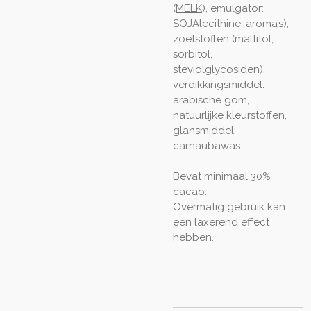
(
MELK
), emulgator:
SOJA
lecithine, aroma’s),
zoetstoffen (maltitol,
sorbitol,
steviolglycosiden),
verdikkingsmiddel:
arabische gom,
natuurlijke kleurstoffen,
glansmiddel:
carnaubawas.
Bevat minimaal 30%
cacao.
Overmatig gebruik kan
een laxerend effect
hebben.