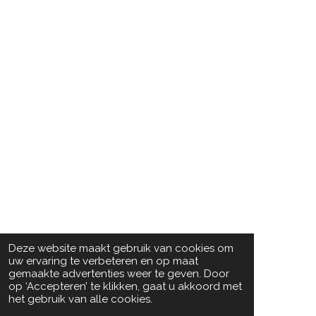
Deze website maakt gebruik van cookies om
uw ervaring te verbeteren en op maat
gemaakte advertenties weer te geven. Door
op ‘Accepteren’ te klikken, gaat u akkoord met
het gebruik van alle cookies.