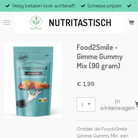
Veilig betalen (ook achteraf!)
Scherpe prijzen
Ga
direct
NUTRITASTISCH
naar
de
hoofdinhoud
Food2Smile -
Gimme Gummy
Mix (90 gram)
€ 1,99
In
winkelwagen
Ontdek de Food2Smile
Gimme Gummy Mix: een