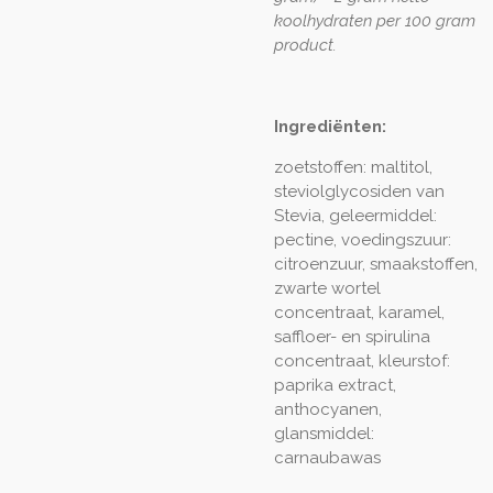
koolhydraten per 100 gram
product.
Ingrediënten:
zoetstoffen: maltitol,
steviolglycosiden van
Stevia, geleermiddel:
pectine, voedingszuur:
citroenzuur, smaakstoffen,
zwarte wortel
concentraat, karamel,
saffloer- en spirulina
concentraat, kleurstof:
paprika extract,
anthocyanen,
glansmiddel:
carnaubawas