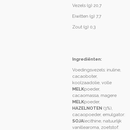
Vezels (g) 20,7
Eiwitten (g) 7,7
Zout (g) 0,3
Ingrediënten:
Voedingsvezels: inuline,
cacaoboter,
koolzaadolie, volle
MELK
poeder,
cacaomassa, magere
MELK
poeder,
HAZELNOTEN
(3%),
cacaopoeder, emulgator:
SOJA
lecithine, natuurlijk
vanillearoma, zoetstof: