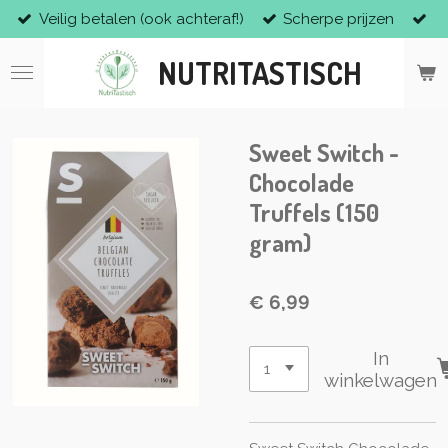
Veilig betalen (ook achteraf!)
Scherpe prijzen
Ga
direct
NUTRITASTISCH
naar
de
hoofdinhoud
Sweet Switch -
Chocolade
Truffels (150
gram)
€ 6,99
In
winkelwagen