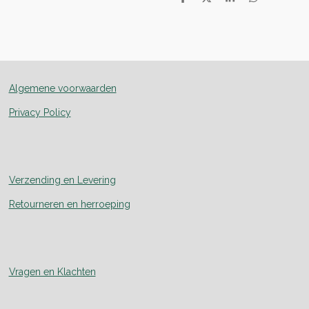
D
D
S
D
e
e
h
e
l
e
a
l
e
l
r
e
n
e
n
Algemene voorwaarden
Privacy Policy
Verzending en Levering
Retourneren en herroeping
Vragen en Klachten