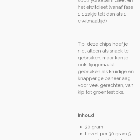
koolhydraatarm dieet en
het eiwitdieet (vanaf fase
1, 1 zakje telt dan als 1
eiwitmaaltijd)
Tip: deze chips hoef je
niet alleen als snack te
gebruiken, maar kan je
ook, fijngemaakt,
gebruiken als kruidige en
knapperige paneerlaag
voor veel gerechten, van
kip tot groentesticks.
Inhoud
30 gram
Levert per 30 gram 5