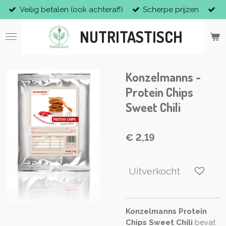
Veilig betalen (ook achteraf!)
Scherpe prijzen
Ga
direct
NUTRITASTISCH
naar
de
hoofdinhoud
Konzelmanns -
Protein Chips
Sweet Chili
€ 2,19
Uitverkocht
Konzelmanns Protein
Chips Sweet Chili
bevat