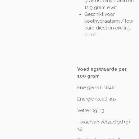
gram koolhydraten en
12,9 gram eiwit
Geschikt voor
koolhydraatarm / low
carb dieet en eiwitrijk
dieet
Voedingswaarde per
100 gram
Energie (kJ) 1646
Energie (kcal) 393
Vetten (g) 13
- waarvan verzadigd (g)
1,3