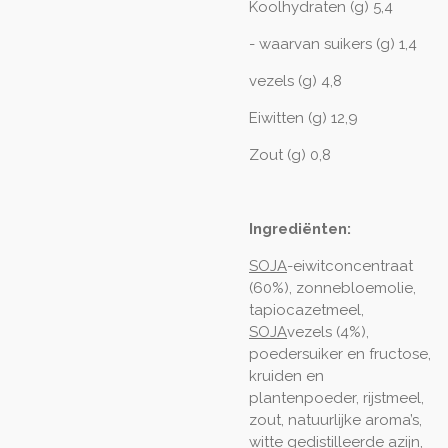
Koolhydraten (g) 5,4
- waarvan suikers (g) 1,4
vezels (g) 4,8
Eiwitten (g) 12,9
Zout (g) 0,8
Ingrediënten:
SOJA
-eiwitconcentraat
(60%), zonnebloemolie,
tapiocazetmeel,
SOJA
vezels (4%),
poedersuiker en fructose,
kruiden en
plantenpoeder, rijstmeel,
zout, natuurlijke aroma’s,
witte gedistilleerde azijn,