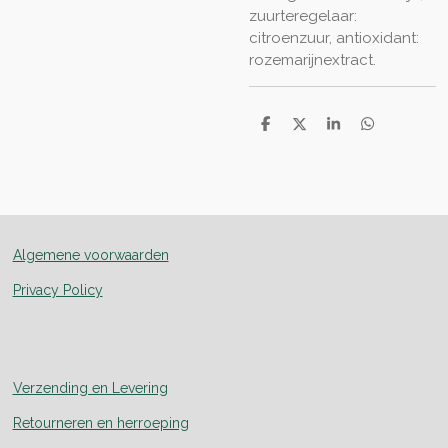
zuurteregelaar:
citroenzuur, antioxidant:
rozemarijnextract.
D
D
S
D
e
e
h
e
l
e
a
l
e
l
r
e
n
e
n
Algemene voorwaarden
Privacy Policy
Verzending en Levering
Retourneren en herroeping