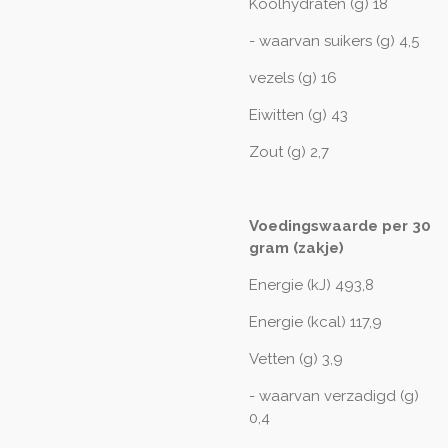
Koolhydraten (g) 18
- waarvan suikers (g) 4,5
vezels (g) 16
Eiwitten (g) 43
Zout (g) 2,7
Voedingswaarde per 30
gram (zakje)
Energie (kJ) 493,8
Energie (kcal) 117,9
Vetten (g) 3,9
- waarvan verzadigd (g)
0,4