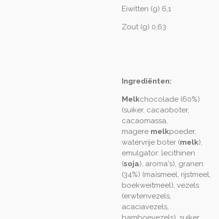
Eiwitten (g) 6,1
Zout (g) 0,63
Ingrediënten:
Melk
chocolade (60%)
(suiker, cacaoboter,
cacaomassa,
magere
melk
poeder,
watervrije boter (
melk
),
emulgator: lecithinen
(
soja
), aroma's), granen
(34%) (maïsmeel, rijstmeel,
boekweitmeel), vezels
(erwtenvezels,
acaciavezels,
bamboevezels), suiker,