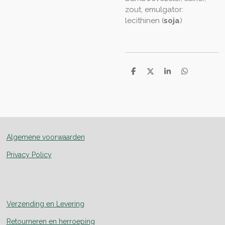
zout, emulgator:
lecithinen (
soja
)
D
D
S
D
e
e
h
e
l
e
a
l
e
l
r
e
n
e
n
Algemene voorwaarden
Privacy Policy
Verzending en Levering
Retourneren en herroeping