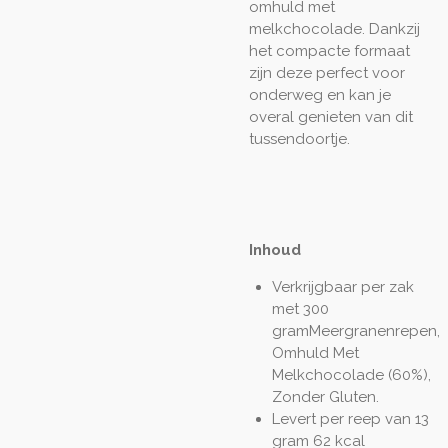
omhuld met
melkchocolade. Dankzij
het compacte formaat
zijn deze perfect voor
onderweg en kan je
overal genieten van dit
tussendoortje.
Inhoud
Verkrijgbaar per zak
met 300
gram
Meergranenrepen,
Omhuld Met
Melkchocolade (60%),
Zonder Gluten.
Levert per reep van 13
gram 62 kcal