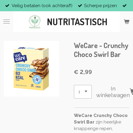
Veilig betalen (ook achteraf!)
Scherpe prijzen
Ga
direct
NUTRITASTISCH
naar
de
hoofdinhoud
WeCare - Crunchy
Choco Swirl Bar
€ 2,99
In
winkelwagen
WeCare Crunchy Choco
Swirl Bar
zijn heerlijke
knapperige repen,