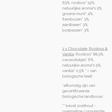
63%, rooibos* 19%,
natuurlijke aroma"s 5%,
groene munt* 4%,
frambozen* 3%,
aardbeien* 3%,
bosbessen* 3%
2 x Chocolate, Rooibos &
Vanilla
: Rooibos* 88,5%,
cacaostukjes* 6%,
natuurijke aroma"s 5%,
vanille* 0,5% * = van
biologische teelt
*afkomstig zijn van
gecertificeerde
biologische landbouw;
** bevat zoethout -
overmatige consumptie