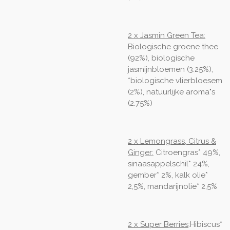
2 x Jasmin Green Tea:
Biologische groene thee
(92%), biologische
jasmijnbloemen (3.25%),
*biologische vlierbloesem
(2%), natuurlijke aroma"s
(2.75%)
2 x Lemongrass, Citrus &
Ginger:
Citroengras* 49%,
sinaasappelschil* 24%,
gember* 2%, kalk olie*
2,5%, mandarijnolie* 2,5%
2 x Super Berries
:Hibiscus*