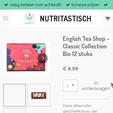
Veilig betalen (ook achteraf!)
Scherpe prijzen
Ga
direct
NUTRITASTISCH
naar
de
hoofdinhoud
English Tea Shop -
Classic Collection
Bio 12 stuks
€ 8,99
In
winkelwagen
Deze sfeervolle
geschenkdoos van