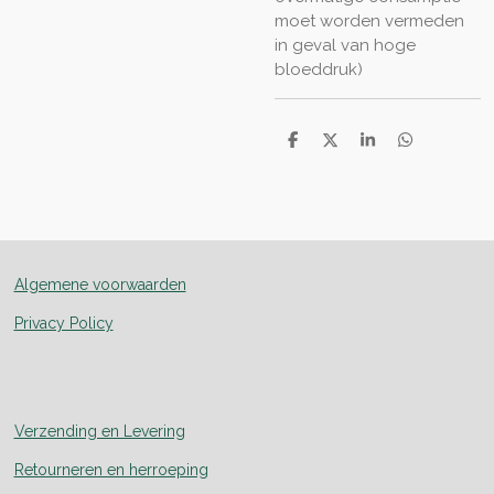
moet worden vermeden
in geval van hoge
bloeddruk)
D
D
S
D
e
e
h
e
l
e
a
l
e
l
r
e
n
e
n
Algemene voorwaarden
Privacy Policy
Verzending en Levering
Retourneren en herroeping