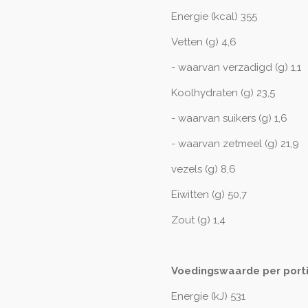
Energie (kcal) 355
Vetten (g) 4,6
- waarvan verzadigd (g) 1,1
Koolhydraten (g) 23,5
- waarvan suikers (g) 1,6
- waarvan zetmeel (g) 21,9
vezels (g) 8,6
Eiwitten (g) 50,7
Zout (g) 1,4
Voedingswaarde per porti
Energie (kJ) 531