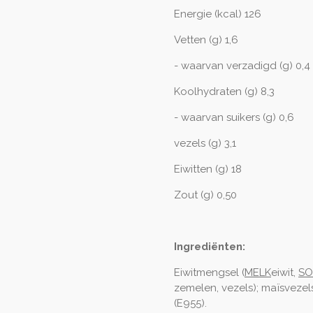
Energie (kcal) 126
Vetten (g) 1,6
- waarvan verzadigd (g) 0,4
Koolhydraten (g) 8,3
- waarvan suikers (g) 0,6
vezels (g) 3,1
Eiwitten (g) 18
Zout (g) 0,50
Ingrediënten:
Eiwitmengsel (
MELK
eiwit,
SO
zemelen, vezels); maïsvezels
(E955).