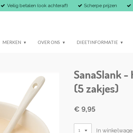
Veilig betalen (ook achteraf!)
Scherpe prijzen
MERKEN
OVER ONS
DIEETINFORMATIE
SanaSlank -
(5 zakjes)
€ 9,95
In winkelwag