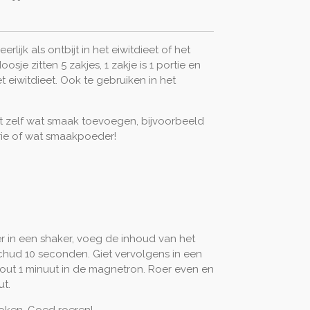
rlijk als ontbijt in het eiwitdieet of het
osje zitten 5 zakjes, 1 zakje is 1 portie en
t eiwitdieet. Ook te gebruiken in het
 zelf wat smaak toevoegen, bijvoorbeeld
rie of wat smaakpoeder!
 in een shaker, voeg de inhoud van het
 schud 10 seconden. Giet vervolgens in een
ut 1 minuut in de magnetron. Roer even en
ut.
koken. Goed roeren!