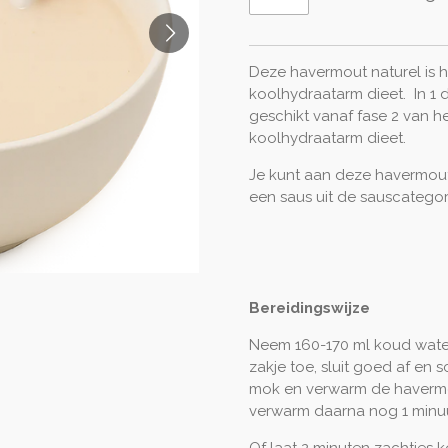
Deze havermout naturel is hee
koolhydraatarm dieet. In 1 do
geschikt vanaf fase 2 van he
koolhydraatarm dieet.
Je kunt aan deze havermout
een saus uit de sauscatego
Bereidingswijze
Neem 160-170 ml koud water
zakje toe, sluit goed af en
mok en verwarm de havermo
verwarm daarna nog 1 minu
Of laat 2 minuten zachtjes 