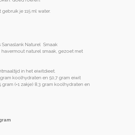
gebruik je 115 ml water.
jes Sanaslank Naturel Smaak
n havermout naturel smaak, gezoet met
itmaaltijd in het eiwitdieet.
 gram koolhydraten en 50,7 gram eiwit
,5 gram (=1 zakje) 8,3 gram koolhydraten en
 gram