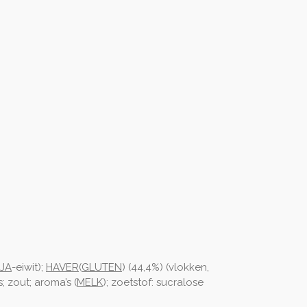
JA
-eiwit);
HAVER
(
GLUTEN
) (44,4%) (vlokken,
; zout; aroma’s (
MELK
); zoetstof: sucralose