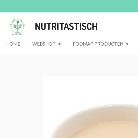
Ga
direct
naar
NUTRITASTISCH
de
hoofdinhoud
HOME
WEBSHOP
FODMAP PRODUCTEN