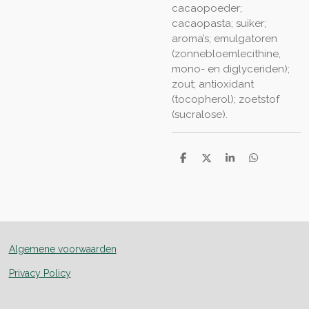
cacaopoeder;
cacaopasta; suiker;
aroma’s; emulgatoren
(zonnebloemlecithine,
mono- en diglyceriden);
zout; antioxidant
(tocopherol); zoetstof
(sucralose).
D
D
S
D
e
e
h
e
l
e
a
l
e
l
r
e
n
e
n
Algemene voorwaarden
Privacy Policy