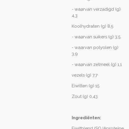
- waarvan verzadigd (g)
4,3
Koolhydraten (g) 8,5
- waarvan suikers (g) 3,5
- waarvan polyolen (g)
3,9
- waarvan zetmeel (g) 1,1
vezels (g) 7,7
Eiwitten (g) 15
Zout (g) 0,43
Ingrediënten:
Eiwitblend (SOJAproteïne