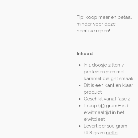
Tip: koop meer en betaal
minder voor deze
heerlijke repen!
Inhoud
In 1 doosje zitten 7
proteinerepen met
karamel delight smaak
Dit is een kant en klaar
product
Geschikt vanaf fase 2
1 reep (43 gram)= is 1
eiwitmaaltijd in het
eiwitdieet.
Levert per 100 gram
10,8 gram
netto