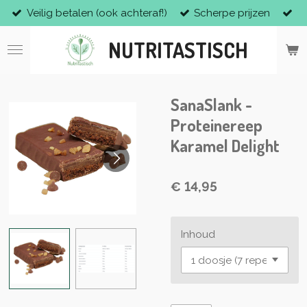
Veilig betalen (ook achteraf!)
Scherpe prijzen
Ga
direct
NUTRITASTISCH
naar
de
hoofdinhoud
SanaSlank -
Proteinereep
Karamel Delight
€ 14,95
Inhoud