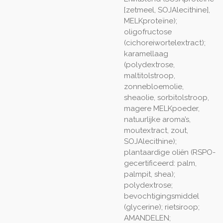
[zetmeel, SOJAlecithine],
MELKproteïne);
oligofructose
(cichoreiwortelextract);
karamellaag
(polydextrose,
maltitolstroop,
zonnebloemolie,
sheaolie, sorbitolstroop,
magere MELKpoeder,
natuurlijke aroma’s,
moutextract, zout,
SOJAlecithine);
plantaardige oliën (RSPO-
gecertificeerd: palm,
palmpit, shea);
polydextrose;
bevochtigingsmiddel
(glycerine); rietsiroop;
AMANDELEN;