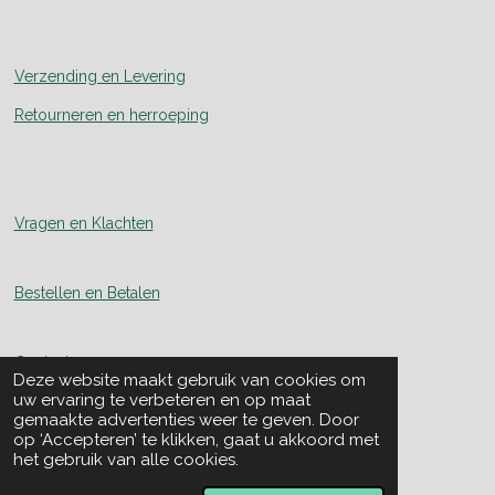
Verzending en Levering
Retourneren en herroeping
Vragen en Klachten
Bestellen en Betalen
Contact
Deze website maakt gebruik van cookies om
uw ervaring te verbeteren en op maat
gemaakte advertenties weer te geven. Door
Over Ons
op ‘Accepteren’ te klikken, gaat u akkoord met
het gebruik van alle cookies.
Skal nummer: 117740
© 2024 - 2026 NutriTastisch