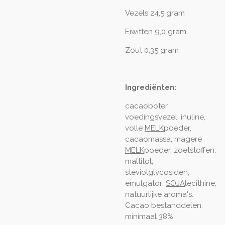
Vezels 24,5 gram
Eiwitten 9,0 gram
Zout 0,35 gram
Ingrediënten:
cacaoboter,
voedingsvezel: inuline,
volle
MELK
poeder,
cacaomassa, magere
MELK
poeder, zoetstoffen:
maltitol,
steviolglycosiden,
emulgator:
SOJA
lecithine,
natuurlijke aroma's.
Cacao bestanddelen:
minimaal 38%.