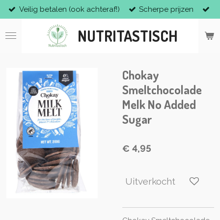
Veilig betalen (ook achteraf!)
Scherpe prijzen
Ga
direct
NUTRITASTISCH
naar
de
hoofdinhoud
Chokay
Smeltchocolade
Melk No Added
Sugar
€ 4,95
Uitverkocht