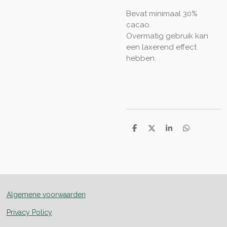
Bevat minimaal 30%
cacao.
Overmatig gebruik kan
een laxerend effect
hebben.
D
D
S
D
e
e
h
e
l
e
a
l
e
l
r
e
n
e
n
Algemene voorwaarden
Privacy Policy