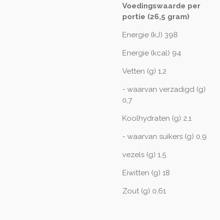
Voedingswaarde per
portie (26,5 gram)
Energie (kJ) 398
Energie (kcal) 94
Vetten (g) 1,2
- waarvan verzadigd (g)
0,7
Koolhydraten (g) 2,1
- waarvan suikers (g) 0,9
vezels (g) 1,5
Eiwitten (g) 18
Zout (g) 0,61