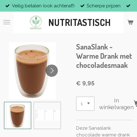
Veilig betalen (ook achteraf!)
Scherpe prijzen
Ga
direct
NUTRITASTISCH
naar
de
hoofdinhoud
SanaSlank -
Warme Drank met
chocoladesmaak
€ 9,95
In
winkelwagen
Deze Sanaslank
chocolade warme drank