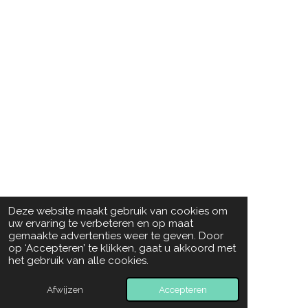
Deze website maakt gebruik van cookies om
uw ervaring te verbeteren en op maat
gemaakte advertenties weer te geven. Door
op ‘Accepteren’ te klikken, gaat u akkoord met
het gebruik van alle cookies.
Afwijzen
Accepteren