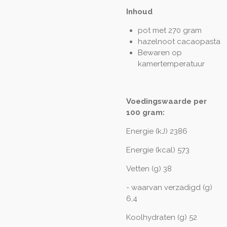
Inhoud
pot met 270 gram
hazelnoot cacaopasta
Bewaren op
kamertemperatuur
Voedingswaarde per
100 gram:
Energie (kJ) 2386
Energie (kcal) 573
Vetten (g) 38
- waarvan verzadigd (g)
6,4
Koolhydraten (g) 52