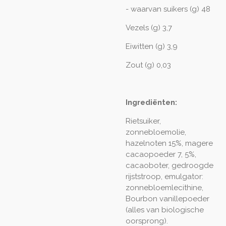
- waarvan suikers (g) 48
Vezels (g) 3,7
Eiwitten (g) 3,9
Zout (g) 0,03
Ingrediënten:
Rietsuiker,
zonnebloemolie,
hazelnoten 15%, magere
cacaopoeder 7, 5%,
cacaoboter, gedroogde
rijststroop, emulgator:
zonnebloemlecithine,
Bourbon vanillepoeder
(alles van biologische
oorsprong).