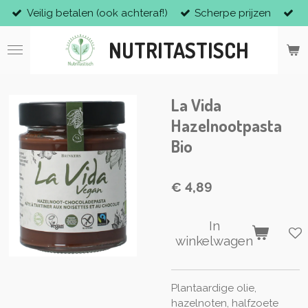
Veilig betalen (ook achteraf!)
Scherpe prijzen
Ga
direct
NUTRITASTISCH
naar
de
hoofdinhoud
La Vida
Hazelnootpasta
Bio
€ 4,89
In
winkelwagen
Plantaardige olie,
hazelnoten, halfzoete