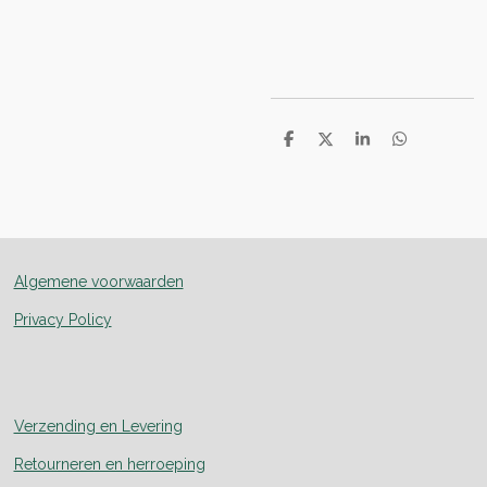
D
D
S
D
e
e
h
e
l
e
a
l
e
l
r
e
n
e
n
Algemene voorwaarden
Privacy Policy
Verzending en Levering
Retourneren en herroeping