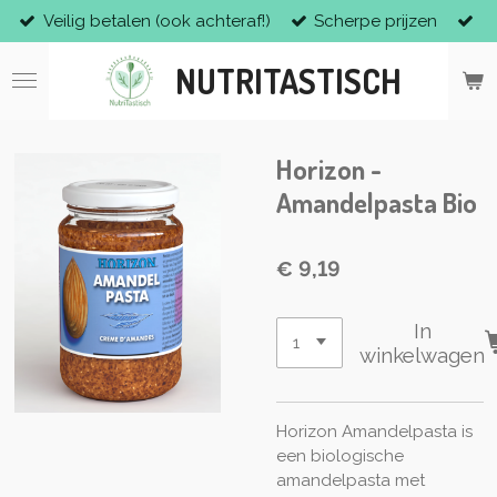
Veilig betalen (ook achteraf!)
Scherpe prijzen
Ga
direct
NUTRITASTISCH
naar
de
hoofdinhoud
Horizon -
Amandelpasta Bio
€ 9,19
In
winkelwagen
Horizon Amandelpasta is
een biologische
amandelpasta met