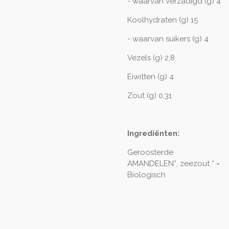
- waarvan verzadigd (g) 4
Koolhydraten (g) 15
- waarvan suikers (g) 4
Vezels (g) 2,8
Eiwitten (g) 4
Zout (g) 0,31
Ingrediënten:
Geroosterde
AMANDELEN*, zeezout * =
Biologisch