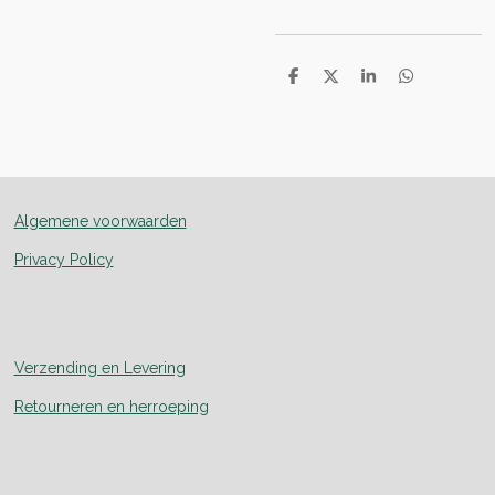
D
D
S
D
e
e
h
e
l
e
a
l
e
l
r
e
n
e
n
Algemene voorwaarden
Privacy Policy
Verzending en Levering
Retourneren en herroeping