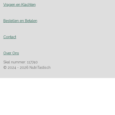
Vragen en Klachten
Bestellen en Betalen
Contact
Over Ons
Skal nummer: 117740
© 2024 - 2026 NutriTastisch