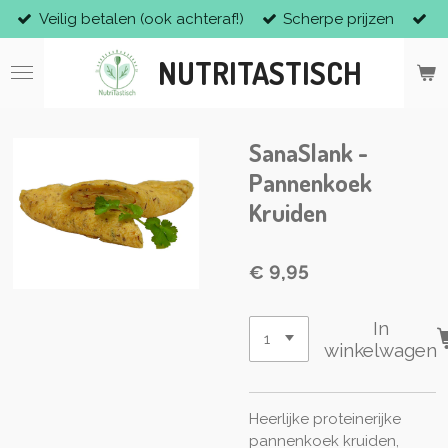
Veilig betalen (ook achteraf!)
Scherpe prijzen
Ga
direct
NUTRITASTISCH
naar
de
hoofdinhoud
SanaSlank -
Pannenkoek
Kruiden
€ 9,95
In
winkelwagen
Heerlijke proteinerijke
pannenkoek kruiden,