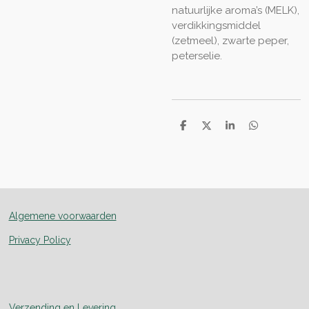
natuurlijke aroma’s (MELK),
verdikkingsmiddel
(zetmeel), zwarte peper,
peterselie.
D
D
S
D
e
e
h
e
l
e
a
l
e
l
r
e
n
e
n
Algemene voorwaarden
Privacy Policy
Verzending en Levering