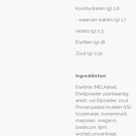
Koolhydraten (g) 2,6
- waarvan suikers (g) 1,7
vezels (g) 0,3
Eiwitten (g) 18
Zout (g) 0,91
Ingrediënten:
Eiwitmix (MELKeiwit,
EIwitpoeder, plantaardig
eiwit), vol EIpoeder, zout,
Provençaalse kruiden (1%)
(rozemarijn, bonenkruid,
marjolein, oregano,
basilicum, tijm),
wortelconcentraat,