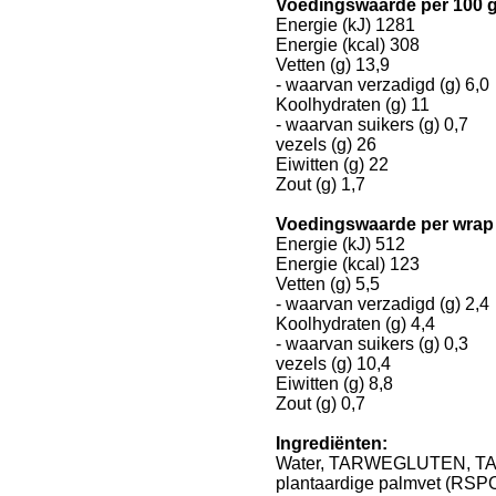
Voedingswaarde per 100
Energie (kJ) 1281
Energie (kcal) 308
Vetten (g) 13,9
- waarvan verzadigd (g) 6,0
Koolhydraten (g) 11
- waarvan suikers (g) 0,7
vezels (g) 26
Eiwitten (g) 22
Zout (g) 1,7
Voedingswaarde per wrap 
Energie (kJ) 512
Energie (kcal) 123
Vetten (g) 5,5
- waarvan verzadigd (g) 2,4
Koolhydraten (g) 4,4
- waarvan suikers (g) 0,3
vezels (g) 10,4
Eiwitten (g) 8,8
Zout (g) 0,7
Ingrediënten:
Water, TARWEGLUTEN, TA
plantaardige palmvet (RSPO-