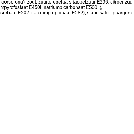
 oorsprong), zout, zuurteregelaars (appelzuur E296, citroenzuur
iumpyrofosfaat E450i, natriumbicarbonaat E500ii),
sorbaat E202, calciumpropionaat E282), stabilisator (guargom