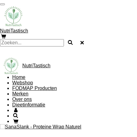
Ga
direct
naar
de
hoofdinhoud
NutriTastisch
NutriTastisch
Home
Webshop
FODMAP Producten
Merken
Over ons
Dieetinformatie