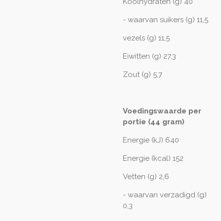
Koolhydraten (g) 40
- waarvan suikers (g) 11,5
vezels (g) 11,5
Eiwitten (g) 27,3
Zout (g) 5,7
Voedingswaarde per
portie (44 gram)
Energie (kJ) 640
Energie (kcal) 152
Vetten (g) 2,6
- waarvan verzadigd (g)
0,3