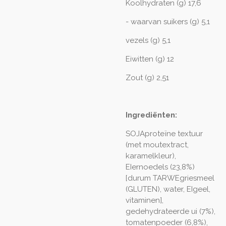
Koolhydraten (g) 17,6
- waarvan suikers (g) 5,1
vezels (g) 5,1
Eiwitten (g) 12
Zout (g) 2,51
Ingrediënten:
SOJAproteïne textuur
(met moutextract,
karamelkleur),
EIernoedels (23,8%)
[durum TARWEgriesmeel
(GLUTEN), water, EIgeel,
vitaminen],
gedehydrateerde ui (7%),
tomatenpoeder (6,8%),