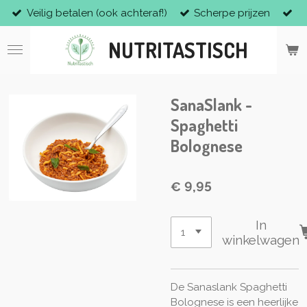
Veilig betalen (ook achteraf!)
Scherpe prijzen
Ga
direct
NUTRITASTISCH
naar
de
hoofdinhoud
SanaSlank -
Spaghetti
Bolognese
€ 9,95
In
winkelwagen
De Sanaslank Spaghetti
Bolognese is een heerlijke