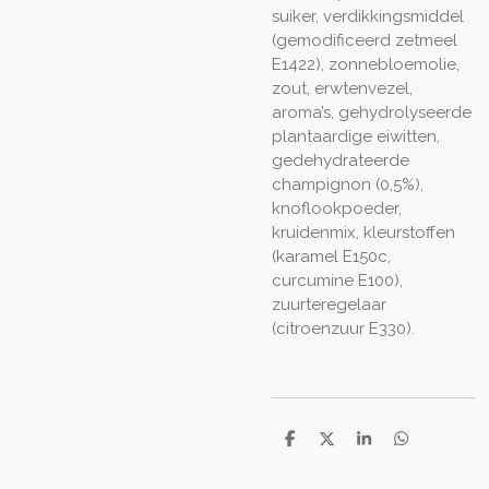
suiker, verdikkingsmiddel
(gemodificeerd zetmeel
E1422), zonnebloemolie,
zout, erwtenvezel,
aroma’s, gehydrolyseerde
plantaardige eiwitten,
gedehydrateerde
champignon (0,5%),
knoflookpoeder,
kruidenmix, kleurstoffen
(karamel E150c,
curcumine E100),
zuurteregelaar
(citroenzuur E330).
D
D
S
D
e
e
h
e
l
e
a
l