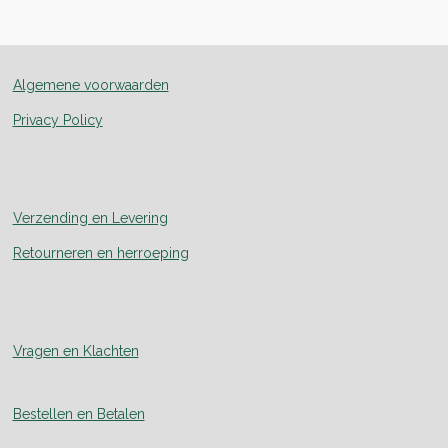
e
l
r
e
n
e
n
Algemene voorwaarden
Privacy Policy
Verzending en Levering
Retourneren en herroeping
Vragen en Klachten
Bestellen en Betalen