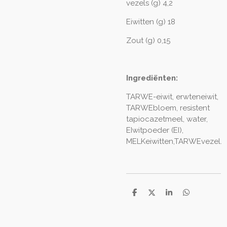
vezels (g) 4,2
Eiwitten (g) 18
Zout (g) 0,15
Ingrediënten:
TARWE-eiwit, erwteneiwit,
TARWEbloem, resistent
tapiocazetmeel, water,
EIwitpoeder (EI),
MELKeiwitten,TARWEvezel.
D
D
S
D
e
e
h
e
l
e
a
l
e
l
r
e
n
e
n