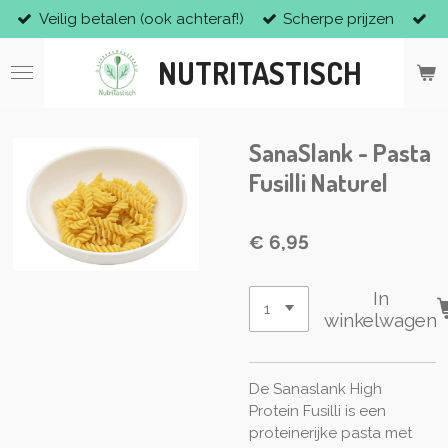
Veilig betalen (ook achteraf!)
Scherpe prijzen
Ga
direct
NUTRITASTISCH
naar
de
hoofdinhoud
SanaSlank - Pasta
Fusilli Naturel
€ 6,95
In
winkelwagen
De Sanaslank High
Protein Fusilli is een
proteinerijke pasta met