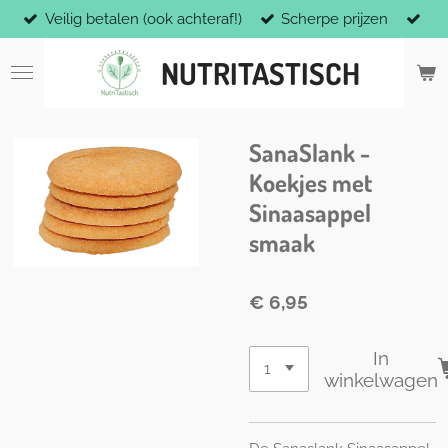
Veilig betalen (ook achteraf!)
Scherpe prijzen
Ga
direct
NUTRITASTISCH
naar
de
hoofdinhoud
SanaSlank -
Koekjes met
Sinaasappel
smaak
€ 6,95
In
winkelwagen