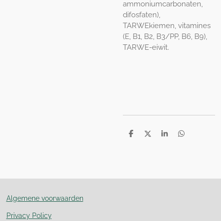
ammoniumcarbonaten,
difosfaten),
TARWEkiemen, vitamines
(E, B1, B2, B3/PP, B6, B9),
TARWE-eiwit.
D
D
S
D
e
e
h
e
l
e
a
l
e
l
r
e
n
e
n
Algemene voorwaarden
Privacy Policy