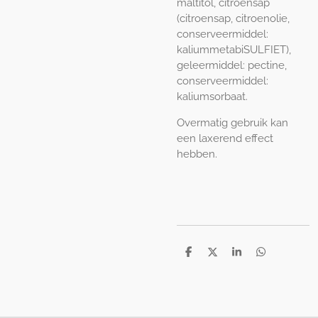
maltitol, citroensap
(citroensap, citroenolie,
conserveermiddel:
kaliummetabiSULFIET),
geleermiddel: pectine,
conserveermiddel:
kaliumsorbaat.
Overmatig gebruik kan
een laxerend effect
hebben.
D
D
S
D
e
e
h
e
l
e
a
l
e
l
r
e
n
e
n