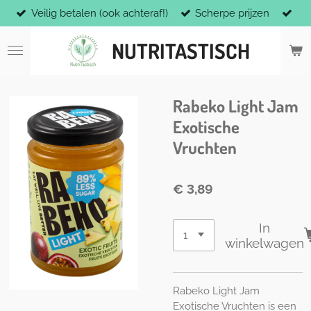
Veilig betalen (ook achteraf!)
Scherpe prijzen
Ga
direct
NUTRITASTISCH
naar
de
hoofdinhoud
Rabeko Light Jam
Exotische
Vruchten
€ 3,89
In
winkelwagen
Rabeko Light Jam
Exotische Vruchten is een